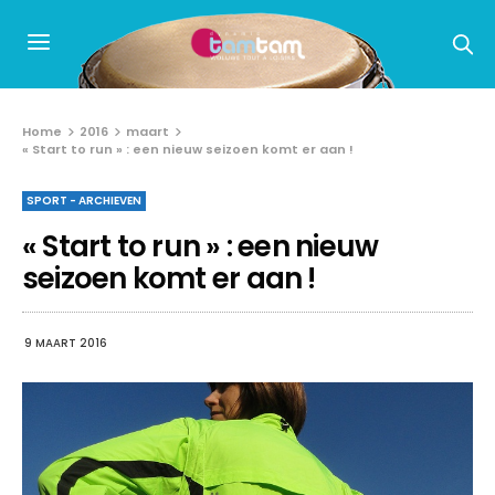
Home
2016
maart
« Start to run » : een nieuw seizoen komt er aan !
SPORT - ARCHIEVEN
« Start to run » : een nieuw
seizoen komt er aan !
9 MAART 2016