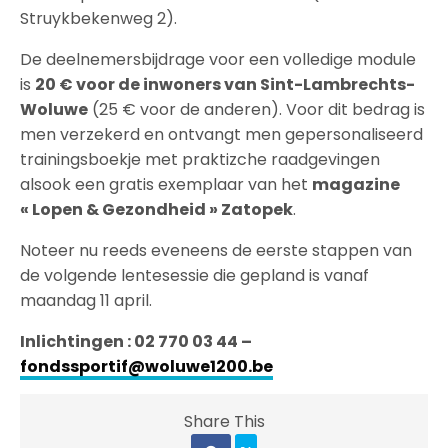
Struykbekenweg 2).
De deelnemersbijdrage voor een volledige module
is
20 € voor de inwoners van Sint-Lambrechts-
Woluwe
(25 € voor de anderen). Voor dit bedrag is
men verzekerd en ontvangt men gepersonaliseerd
trainingsboekje met praktizche raadgevingen
alsook een gratis exemplaar van het
magazine
« Lopen & Gezondheid » Zatopek
.
Noteer nu reeds eveneens de eerste stappen van
de volgende lentesessie die gepland is vanaf
maandag 11 april.
Inlichtingen : 02 770 03 44 –
fondssportif@woluwe1200.be
Share This