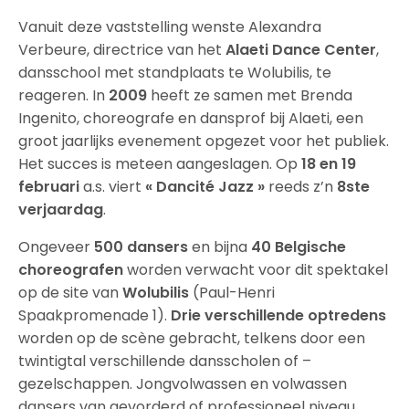
Vanuit deze vaststelling wenste Alexandra
Verbeure, directrice van het
Alaeti Dance Center
,
dansschool met standplaats te Wolubilis, te
reageren. In
2009
heeft ze samen met Brenda
Ingenito, choreografe en dansprof bij Alaeti, een
groot jaarlijks evenement opgezet voor het publiek.
Het succes is meteen aangeslagen. Op
18 en 19
februari
a.s. viert
« Dancité Jazz »
reeds z’n
8ste
verjaardag
.
Ongeveer
500 dansers
en bijna
40 Belgische
choreografen
worden verwacht voor dit spektakel
op de site van
Wolubilis
(Paul-Henri
Spaakpromenade 1).
Drie verschillende optredens
worden op de scène gebracht, telkens door een
twintigtal verschillende dansscholen of –
gezelschappen. Jongvolwassen en volwassen
dansers van gevorderd of professioneel niveau