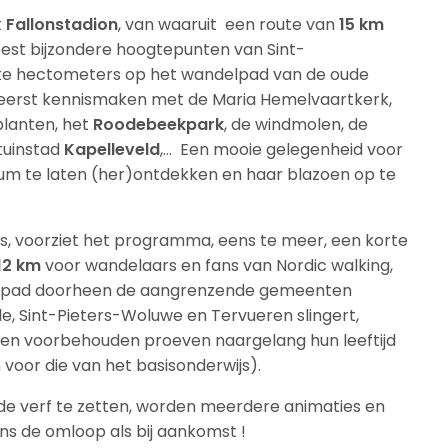
t
Fallonstadion
, van waaruit een route van
15 km
eest bijzondere hoogtepunten van Sint-
te hectometers op het wandelpad van de oude
eerst kennismaken met de Maria Hemelvaartkerk,
lanten, het
Roodebeekpark
, de windmolen, de
 tuinstad
Kapelleveld
,… Een mooie gelegenheid voor
m te laten (her)ontdekken en haar blazoen op te
s, voorziet het programma, eens te meer, een korte
12 km
voor wandelaars en fans van Nordic walking,
t pad doorheen de aangrenzende gemeenten
 Sint-Pieters-Woluwe en Tervueren slingert,
eren voorbehouden proeven naargelang hun leeftijd
voor die van het basisonderwijs).
de verf te zetten, worden meerdere animaties en
ens de omloop als bij aankomst !