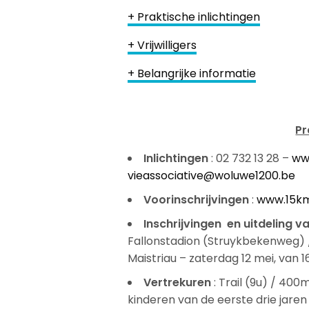
+ Praktische inlichtingen
+ Vrijwilligers
+ Belangrijke informatie
Pr
Inlichtingen
: 02 732 13 28 –
ww
vieassociative@woluwe1200.be
Voorinschrijvingen
:
www.15k
Inschrijvingen en uitdeling
Fallonstadion (Struykbekenweg) 
Maistriau – zaterdag 12 mei, van 1
Vertrekuren
: Trail (9u) / 40
kinderen van de eerste drie jare