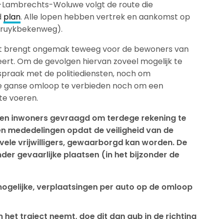
-Lambrechts-Woluwe volgt de route die
d
plan
. Alle lopen hebben vertrek en aankomst op
Struykbekenweg).
nt brengt ongemak teweeg voor de bewoners van
ert. Om de gevolgen hiervan zoveel mogelijk te
spraak met de politiediensten, noch om
de ganse omloop te verbieden noch om een
te voeren.
en inwoners gevraagd om terdege rekening te
en mededelingen opdat de veiligheid van de
vele vrijwilligers, gewaarborgd kan worden. De
nder gevaarlijke plaatsen (in het bijzonder de
mogelijke, verplaatsingen per auto op de omloop
 het traject neemt, doe dit dan aub in de richting