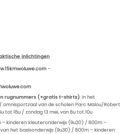
aktische inlichtingen
w.15kmwoluwe.com
–
mwoluwe.com
 van rugnummers
(+gratis t-shirts)
: in het
/ omnisportzaal van de scholen Parc Malou/Robert
6u tot 18u / zondag 13 mei, van 8u tot 10u
0m – kinderen kleuteronderwijs (9u20) / 800m –
n van het basisonderwijs (9u30) / 800m – kinderen