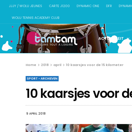
JJJY / WOLU JEUNES
CARTE J1200
DYNAMIC ONE
DFR
DYNAMI
WOLU TENNIS ACADEMY CLUB
ACTUALITEIT
Home
2018
april
10 kaarsjes voor de 15 kilometer
SPORT - ARCHIEVEN
10 kaarsjes voor d
9 APRIL 2018