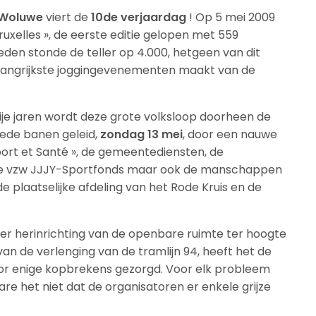
-Woluwe
viert de
10de verjaardag
! Op 5 mei 2009
uxelles », de eerste editie gelopen met 559
en stonde de teller op 4.000, hetgeen van dit
langrijkste joggingevenementen maakt van de
je jaren wordt deze grote volksloop doorheen de
ede banen geleid,
zondag 13 mei
, door een nauwe
ort et Santé », de gemeentediensten, de
o, de vzw JJJY-Sportfonds maar ook de manschappen
 plaatselijke afdeling van het Rode Kruis en de
er herinrichting van de openbare ruimte ter hoogte
an de verlenging van de tramlijn 94, heeft het de
oor enige kopbrekens gezorgd. Voor elk probleem
re het niet dat de organisatoren er enkele grijze