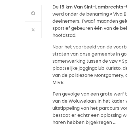
De
15 km Van Sint-Lambrechts
werd onder de benaming « Viva Br
deelnemers. Twaaf maanden geled
sportief gebeuren één van de be
hoofdstad.
Naar het voorbeeld van de voorbi
straten van onze gemeente in go
samenwerking tussen de vzw « Sp
plaatselijke joggingclub Kurist
van de politiezone Montgomery, de
MIVB.
Ten gevolge van een grote werf t
van de Woluwelaan, in het kader v
uitstippeling van het parcours v
bestaat er echtr een oplossing wa
haren hebben bijgekregen …