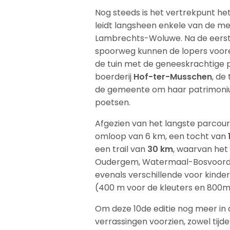
Nog steeds is het vertrekpunt he
leidt langsheen enkele van de m
Lambrechts-Woluwe. Na de eers
spoorweg kunnen de lopers voor
de tuin met de geneeskrachtige p
boerderij
Hof-ter-Musschen
, de
de gemeente om haar patrimoniu
poetsen.
Afgezien van het langste parcour
omloop van 6 km, een tocht van
een trail van
30 km
, waarvan he
Oudergem, Watermaal-Bosvoorde,
evenals verschillende voor kind
(400 m voor de kleuters en 800m 
Om deze 10de editie nog meer in 
verrassingen voorzien, zowel tijd