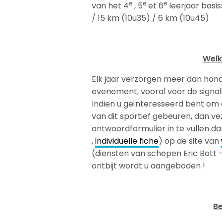
e
e
e
van het 4
, 5
et 6
leerjaar basi
/ 15 km (10u35) / 6 km (10u45)
Welk
Elk jaar verzorgen meer dan honde
evenement, vooral voor de signa
Indien u geïnteresseerd bent om o
van dit sportief gebeuren, dan vez
antwoordformulier in te vullen 
,
individuelle fiche
) op de site van
(diensten van schepen Eric Bott –
ontbijt wordt u aangeboden !
Be