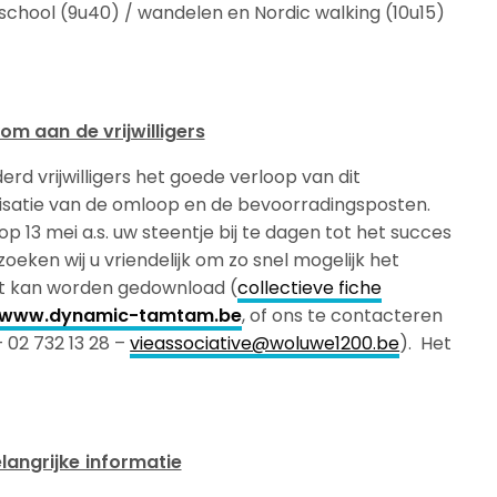
sschool (9u40) / wandelen en Nordic walking (10u15)
om aan de vrijwilligers
rd vrijwilligers het goede verloop van dit
lisatie van de omloop en de bevoorradingsposten.
p 13 mei a.s. uw steentje bij te dagen tot het succes
oeken wij u vriendelijk om zo snel mogelijk het
dat kan worden gedownload (
collectieve fiche
www.dynamic-tamtam.be
, of ons te contacteren
 02 732 13 28 –
vieassociative@woluwe1200.be
). Het
langrijke informatie