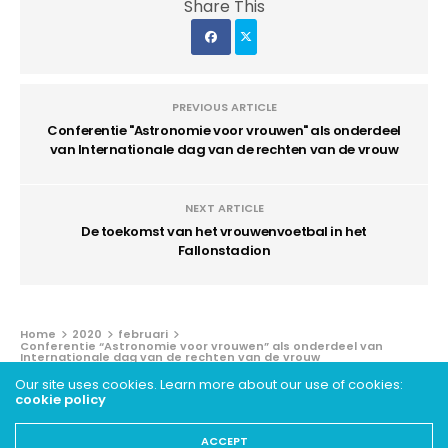
Share This
PREVIOUS ARTICLE
Conferentie "Astronomie voor vrouwen" als onderdeel
van Internationale dag van de rechten van de vrouw
NEXT ARTICLE
De toekomst van het vrouwenvoetbal in het
Fallonstadion
Home
2020
februari
Conferentie “Astronomie voor vrouwen” als onderdeel van
Internationale dag van de rechten van de vrouw
Our site uses cookies. Learn more about our use of cookies:
cookie policy
VERENIGINGSLEVEN - ARCHIEVEN
Conferentie “Astronomie voor
ACCEPT