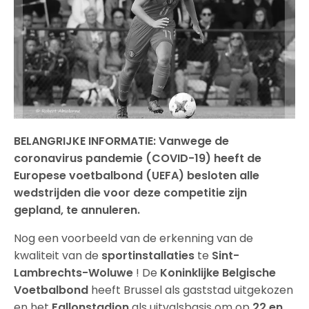
BELANGRIJKE INFORMATIE: Vanwege de
coronavirus pandemie (COVID-19) heeft de
Europese voetbalbond (UEFA) besloten alle
wedstrijden die voor deze competitie zijn
gepland, te annuleren.
Nog een voorbeeld van de erkenning van de
kwaliteit van de
sportinstallaties
te
Sint-
Lambrechts-Woluwe
! De
Koninklijke Belgische
Voetbalbond
heeft Brussel als gaststad uitgekozen
en het
Fallonstadion
als uitvalsbasis om op
22 en