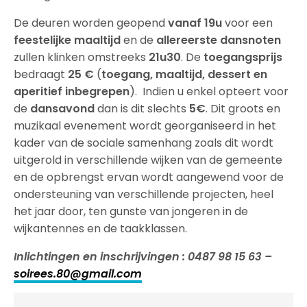
De deuren worden geopend
vanaf 19u
voor een
feestelijke maaltijd
en de
allereerste dansnoten
zullen klinken omstreeks
21u30
. De
toegangsprijs
bedraagt
25 €
(
toegang, maaltijd, dessert en
aperitief inbegrepen
). Indien u enkel opteert voor
de
dansavond
dan is dit slechts
5€
. Dit groots en
muzikaal evenement wordt georganiseerd in het
kader van de sociale samenhang zoals dit wordt
uitgerold in verschillende wijken van de gemeente
en de opbrengst ervan wordt aangewend voor de
ondersteuning van verschillende projecten, heel
het jaar door, ten gunste van jongeren in de
wijkantennes en de taakklassen.
Inlichtingen en inschrijvingen : 0487 98 15 63 –
soirees.80@gmail.com