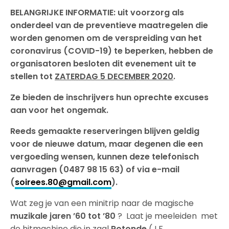
BELANGRIJKE INFORMATIE: uit voorzorg als
onderdeel van de preventieve maatregelen die
worden genomen om de verspreiding van het
coronavirus (COVID-19) te beperken, hebben de
organisatoren besloten dit evenement uit te
stellen tot
ZATERDAG 5 DECEMBER 2020
.
Ze bieden de inschrijvers hun oprechte excuses
aan voor het ongemak.
Reeds gemaakte reserveringen blijven geldig
voor de nieuwe datum, maar degenen die een
vergoeding wensen, kunnen deze telefonisch
aanvragen (0487 98 15 63) of via e-mail
(
soirees.80@gmail.com
).
Wat zeg je van een minitrip naar de magische
muzikale jaren ’60 tot ’80
? Laat je meeleiden met
de hitmachine die in zaal
Rotonde
(J.F.