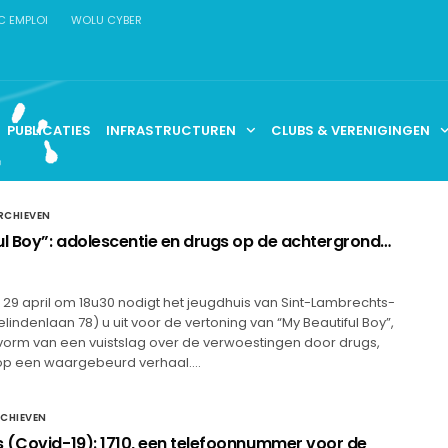
C EMPLOI
WOLU CYBER
PUBLICATIES
INFRASTRUCTUREN
CLUBS & VERENIGINGEN
RCHIEVEN
ul Boy”: adolescentie en drugs op de achtergrond…
9 april om 18u30 nodigt het jeugdhuis van Sint-Lambrechts-
indenlaan 78) u uit voor de vertoning van “My Beautiful Boy”,
 vorm van een vuistslag over de verwoestingen door drugs,
op een waargebeurd verhaal.…
RCHIEVEN
 (Covid-19): 1710, een telefoonnummer voor de