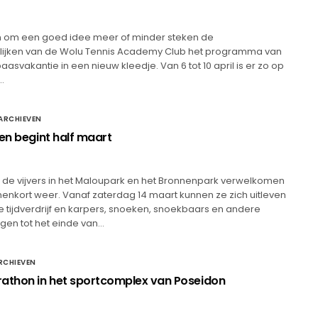
n om een goed idee meer of minder steken de
ijken van de Wolu Tennis Academy Club het programma van
asvakantie in een nieuw kleedje. Van 6 tot 10 april is er zo op
…
ARCHIEVEN
oen begint half maart
 de vijvers in het Maloupark en het Bronnenpark verwelkomen
nenkort weer. Vanaf zaterdag 14 maart kunnen ze zich uitleven
te tijdverdrijf en karpers, snoeken, snoekbaars en andere
gen tot het einde van…
RCHIEVEN
thon in het sportcomplex van Poseidon