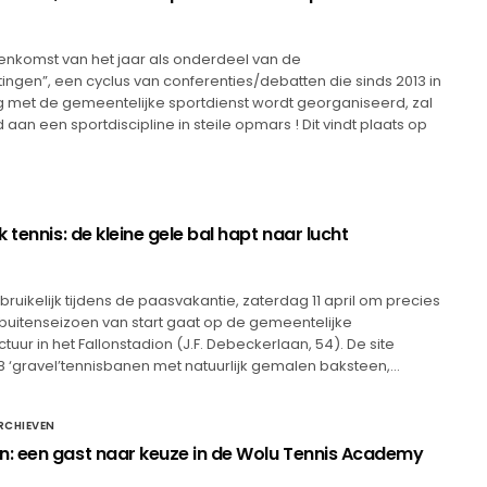
eenkomst van het jaar als onderdeel van de
ngen”, een cyclus van conferenties/debatten die sinds 2013 in
met de gemeentelijke sportdienst wordt georganiseerd, zal
aan een sportdiscipline in steile opmars ! Dit vindt plaats op
 tennis: de kleine gele bal hapt naar lucht
ebruikelijk tijdens de paasvakantie, zaterdag 11 april om precies
et buitenseizoen van start gaat op de gemeentelijke
ctuur in het Fallonstadion (J.F. Debeckerlaan, 54). De site
8 ‘gravel’tennisbanen met natuurlijk gemalen baksteen,…
RCHIEVEN
 een gast naar keuze in de Wolu Tennis Academy