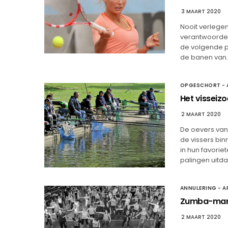
3 MAART 2020
Nooit verlege
verantwoordel
de volgende pa
de banen van
OPGESCHORT - 
Het visseiz
2 MAART 2020
De oevers van
de vissers bin
in hun favorie
palingen uitda
ANNULERING - A
Zumba-mara
2 MAART 2020