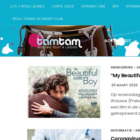
JJJY / WOLU JEUNES
CARTE J1200
DYNAMIC ONE
DFR
DYNAMI
WOLU TENNIS ACADEMY CLUB
ACTUALITEIT
ANNULERING - A
“My Beautif
30 MAART 2020
Op woensdag 2
Woluwe (Prekel
een film in de
geïnspireerd 
INFORMATIE - A
Coronavirus