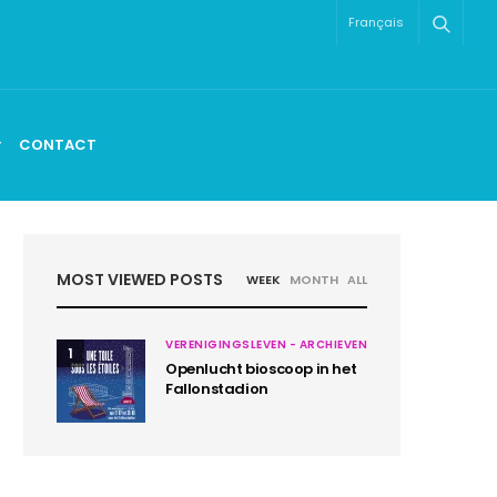
Français
CONTACT
MOST VIEWED POSTS
WEEK
MONTH
ALL
VERENIGINGSLEVEN - ARCHIEVEN
1
Openlucht bioscoop in het
Fallonstadion