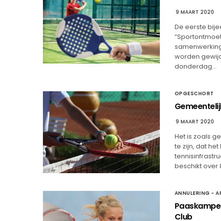
9 MAART 2020
De eerste bij
“Sportontmoeti
samenwerking 
worden gewijd 
donderdag…
OPGESCHORT
Gemeentelijk
9 MAART 2020
Het is zoals g
te zijn, dat h
tennisinfrastru
beschikt over 
ANNULERING - A
Paaskampen:
Club