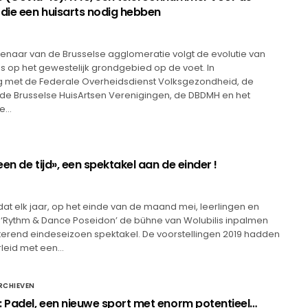
 die een huisarts nodig hebben
naar van de Brusselse agglomeratie volgt de evolutie van
s op het gewestelijk grondgebied op de voet. In
met de Federale Overheidsdienst Volksgezondheid, de
 de Brusselse HuisArtsen Verenigingen, de DBDMH en het
de…
en de tijd», een spektakel aan de einder !
l dat elk jaar, op het einde van de maand mei, leerlingen en
 ‘Rythm & Dance Poseidon’ de bühne van Wolubilis inpalmen
terend eindeseizoen spektakel. De voorstellingen 2019 hadden
rleid met een…
RCHIEVEN
: Padel, een nieuwe sport met enorm potentieel…