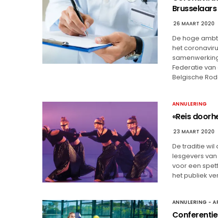
Brusselaars
26 MAART 2020
De hoge ambte
het coronaviru
samenwerking 
Federatie van
Belgische Ro
ANNULERING
«Reis doorhe
23 MAART 2020
De traditie wi
lesgevers van
voor een spet
het publiek ve
ANNULERING - A
Conferentie