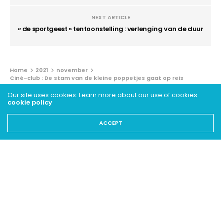
NEXT ARTICLE
« de sportgeest » tentoonstelling : verlenging van de duur
Home
2021
november
Ciné-club : De stam van de kleine poppetjes gaat op reis
Our site uses cookies. Learn more about our use of cookies:
JEUGD - ARCHIEVEN
cookie policy
Ciné-club : De stam van de
ACCEPT
kleine poppetjes gaat op reis
5 NOVEMBER 2021