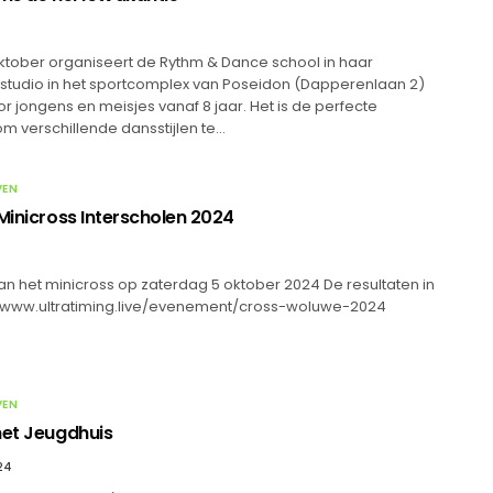
oktober organiseert de Rythm & Dance school in haar
 studio in het sportcomplex van Poseidon (Dapperenlaan 2)
r jongens en meisjes vanaf 8 jaar. Het is de perfecte
m verschillende dansstijlen te…
VEN
 Minicross Interscholen 2024
an het minicross op zaterdag 5 oktober 2024 De resultaten in
s://www.ultratiming.live/evenement/cross-woluwe-2024
VEN
het Jeugdhuis
24