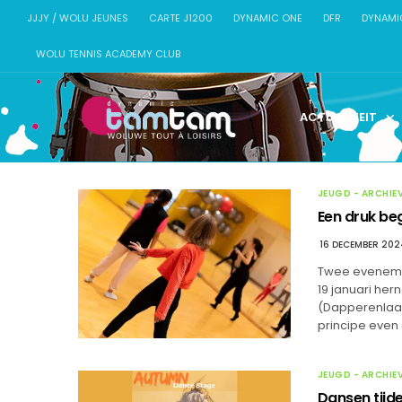
JJJY / WOLU JEUNES
CARTE J1200
DYNAMIC ONE
DFR
DYNAMI
WOLU TENNIS ACADEMY CLUB
ACTUALITEIT
JEUGD - ARCHIE
Een druk be
16 DECEMBER 202
Twee evenemen
19 januari he
(Dapperenlaan
principe even
JEUGD - ARCHIE
Dansen tijd