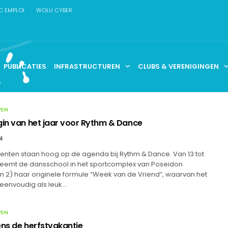
C EMPLOI
WOLU CYBER
PUBLICATIES
INFRASTRUCTUREN
CLUBS & VERENIGINGEN
VEN
gin van het jaar voor Rythm & Dance
4
ten staan hoog op de agenda bij Rythm & Dance. Van 13 tot
rneemt de dansschool in het sportcomplex van Poseidon
 2) haar originele formule “Week van de Vriend”, waarvan het
 eenvoudig als leuk…
VEN
ens de herfstvakantie