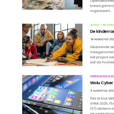
Opendeurweeke
breed gamma a
organiseert,…
JEUGD - ARCHIE
De kinderra
19 AUGUSTUS 20
Gedurende de 
meegenomen o
het project va
dat als hoofd
VERENIGINGSLEV
Wolu Cyber 
5 AUGUSTUS 20
Dès le tout dé
d’été 2025, l
137) abritera 
de perfectionne