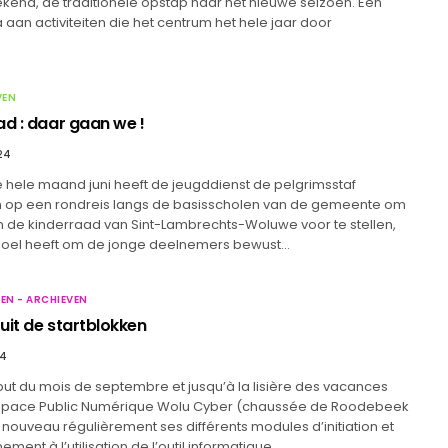
nd, de traditionele opstap naar het nieuwe seizoen. Een
an activiteiten die het centrum het hele jaar door
VEN
ad : daar gaan we !
24
hele maand juni heeft de jeugddienst de pelgrimsstaf
p een rondreis langs de basisscholen van de gemeente om
n de kinderraad van Sint-Lambrechts-Woluwe voor te stellen,
doel heeft om de jonge deelnemers bewust…
EN - ARCHIEVEN
uit de startblokken
24
but du mois de septembre et jusqu’à la lisière des vacances
’Espace Public Numérique Wolu Cyber (chaussée de Roodebeek
à nouveau régulièrement ses différents modules d’initiation et
ment à l’utilisation de l’outil informatique.