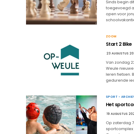
Sinds begin di
toegevoegd aan
open voor jong
schoolvakantie
ZOOM
Start 2 Bike
23 AUGUSTUS 2
Van zondag 22/
Weule nieuwe l
leren fietsen.
gedurende ie
SPORT - ARCHIE
Het sportco
19 AUGUSTUS 20
Op zaterdag 7
sportcomplex 