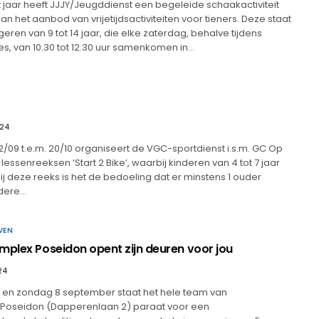
t jaar heeft JJJY/Jeugddienst een begeleide schaakactiviteit
 het aanbod van vrijetijdsactiviteiten voor tieners. Deze staat
eren van 9 tot 14 jaar, die elke zaterdag, behalve tijdens
s, van 10.30 tot 12.30 uur samenkomen in…
024
09 t.e.m. 20/10 organiseert de VGC-sportdienst i.s.m. GC Op
essenreeksen ‘Start 2 Bike’, waarbij kinderen van 4 tot 7 jaar
 Bij deze reeks is het de bedoeling dat er minstens 1 ouder
dere…
VEN
mplex Poseidon opent zijn deuren voor jou
24
 en zondag 8 september staat het hele team van
Poseidon (Dapperenlaan 2) paraat voor een