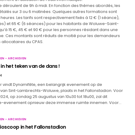
 déroulent de 9h à midi. En fonction des thèmes abordés, les
étalés sur 3 ou 6 matinées. Quelques autres formations sont
heures. Les tarifs sont respectivement fixés à 12 € (1 séance),
es) et 65 € (6 séances) pour les habitants de Woluwe-Saint-
qu’à 15 €, 45 € et 90 € pour les personnes résidant dans une
. Ces montants sont réduits de moitié pour les demandeurs
s allocataires du CPAS.
EN - ARCHIEVEN
in het teken van de dans !
24
ar vindt Dynamifête, een belangrijk evenement op de
van Sint-Lambrechts-Woluwe, plaats in het Fallonstadion. Voor
2024, op zondag 25 augustus van 10u30 tot 18u00, zal dit
lie-evenement opnieuw deze immense ruimte innemen. Voor…
EN - ARCHIEVEN
ioscoop in het Fallonstadion