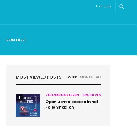
Français
CONTACT
MOST VIEWED POSTS
WEEK
MONTH
ALL
VERENIGINGSLEVEN - ARCHIEVEN
1
Openlucht bioscoop in het
Fallonstadion