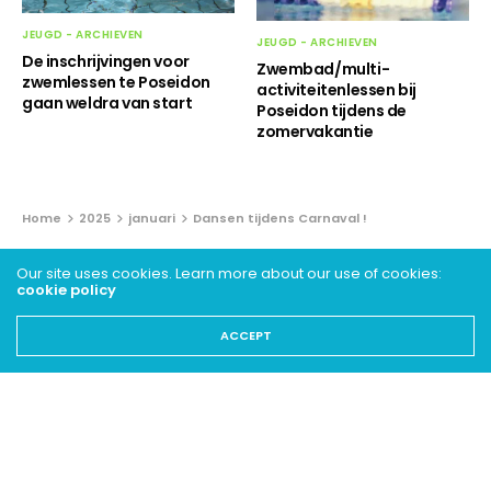
JEUGD - ARCHIEVEN
JEUGD - ARCHIEVEN
De inschrijvingen voor
Zwembad/multi-
zwemlessen te Poseidon
activiteitenlessen bij
gaan weldra van start
Poseidon tijdens de
zomervakantie
Home
2025
januari
Dansen tijdens Carnaval !
JEUGD - ARCHIEVEN
Our site uses cookies. Learn more about our use of cookies:
cookie policy
Dansen tijdens Carnaval !
ACCEPT
22 JANUARI 2025