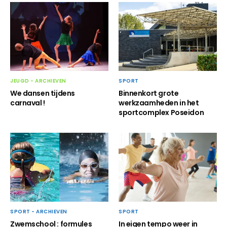
SPORT
JEUGD - ARCHIEVEN
Binnenkort grote
We dansen tijdens
werkzaamheden in het
carnaval !
sportcomplex Poseidon
SPORT - ARCHIEVEN
SPORT
Zwemschool : formules
In eigen tempo weer in