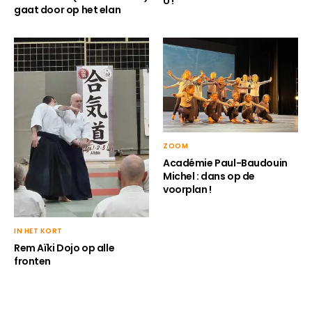
U !
gaat door op het elan
ZOOM
Académie Paul-Baudouin
Michel : dans op de
voorplan !
IN HET KORT
Rem Aïki Dojo op alle
fronten