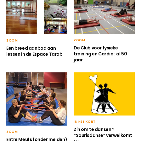
ZOOM
ZOOM
De Club voor fysieke
Een breed aanbod aan
training en Cardio : al 50
lessen in de Espace Tarab
jaar
IN HET KORT
Zin om te dansen ?
ZOOM
“Sourisdanse” verwelkomt
Entre Meufs (onder meiden)