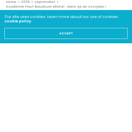
Home
2025
september
Académie Paul-Baudouin Michel : dans op de voorplan !
Our site uses cookies. Learn more about our use of cookies:
ZOOM
cookie policy
Académie Paul-Baudouin
ACCEPT
Michel : dans op de voorplan !
10 SEPTEMBER 2025