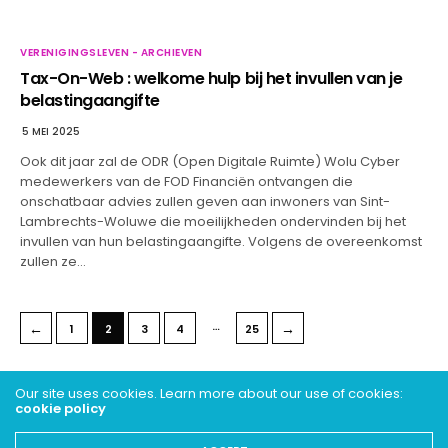
VERENIGINGSLEVEN - ARCHIEVEN
Tax-On-Web : welkome hulp bij het invullen van je
belastingaangifte
5 MEI 2025
Ook dit jaar zal de ODR (Open Digitale Ruimte) Wolu Cyber
medewerkers van de FOD Financiën ontvangen die
onschatbaar advies zullen geven aan inwoners van Sint-
Lambrechts-Woluwe die moeilijkheden ondervinden bij het
invullen van hun belastingaangifte. Volgens de overeenkomst
zullen ze…
…
←
→
1
2
3
4
25
Our site uses cookies. Learn more about our use of cookies:
cookie policy