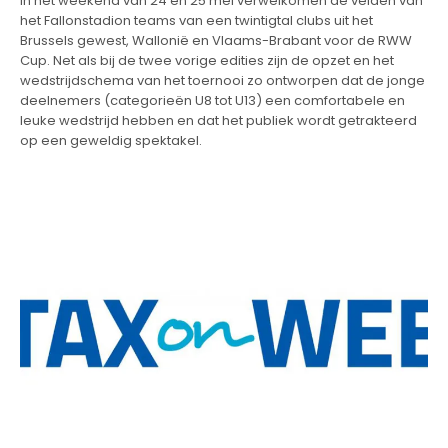
In het weekend van 24 en 25 mei verwelkomen de velden van
het Fallonstadion teams van een twintigtal clubs uit het
Brussels gewest, Wallonië en Vlaams-Brabant voor de RWW
Cup. Net als bij de twee vorige edities zijn de opzet en het
wedstrijdschema van het toernooi zo ontworpen dat de jonge
deelnemers (categorieën U8 tot U13) een comfortabele en
leuke wedstrijd hebben en dat het publiek wordt getrakteerd
op een geweldig spektakel.