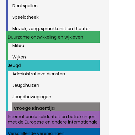
Denkspellen
Speelotheek
Muziek, zang, spraakkunst en theater
Duurzame ontwikkeling en wijkleven
Milieu
Wijken
Jeugd
Administratieve diensten
Jeugdhuizen
Jeugdbewegingen
Vroege kindertijd
Internationale solidariteit en betrekkingen
met de Europese en andere internationale
Verschillende verenigingen