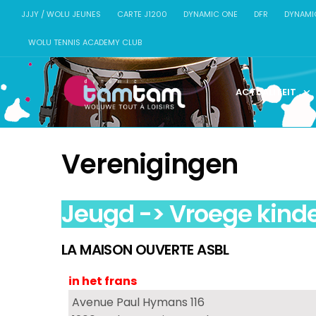
JJJY / WOLU JEUNES
CARTE J1200
DYNAMIC ONE
DFR
DYNAMI
WOLU TENNIS ACADEMY CLUB
ACTUALITEIT
Verenigingen
Jeugd -> Vroege kinde
LA MAISON OUVERTE ASBL
in het frans
Avenue Paul Hymans 116