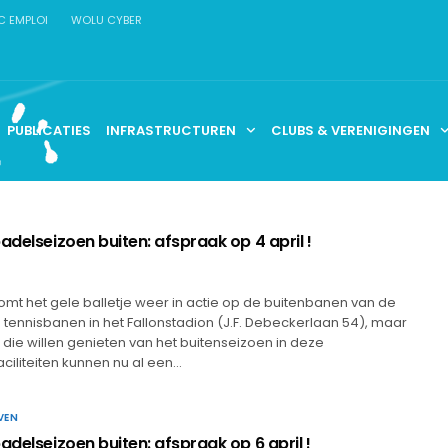
C EMPLOI
WOLU CYBER
PUBLICATIES
INFRASTRUCTUREN
CLUBS & VERENIGINGEN
adelseizoen buiten: afspraak op 4 april !
komt het gele balletje weer in actie op de buitenbanen van de
tennisbanen in het Fallonstadion (J.F. Debeckerlaan 54), maar
s die willen genieten van het buitenseizoen in deze
iliteiten kunnen nu al een…
VEN
adelseizoen buiten: afspraak op 6 april !