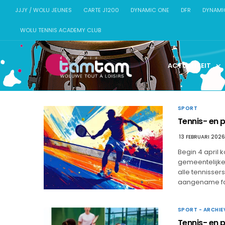
JJJY / WOLU JEUNES
CARTE J1200
DYNAMIC ONE
DFR
DYNAMI
WOLU TENNIS ACADEMY CLUB
ACTUALITEIT
SPORT
Tennis- en p
13 FEBRUARI 2026
Begin 4 april 
gemeentelijke 
alle tennisser
aangename fac
SPORT - ARCHIE
Tennis- en p