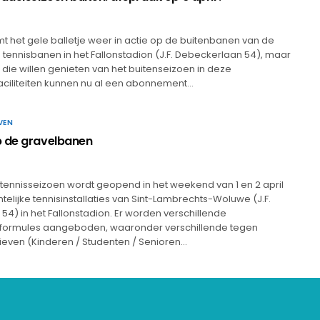
mt het gele balletje weer in actie op de buitenbanen van de
tennisbanen in het Fallonstadion (J.F. Debeckerlaan 54), maar
s die willen genieten van het buitenseizoen in deze
iliteiten kunnen nu al een abonnement…
VEN
p de gravelbanen
3
tennisseizoen wordt geopend in het weekend van 1 en 2 april
lijke tennisinstallaties van Sint-Lambrechts-Woluwe (J.F.
4) in het Fallonstadion. Er worden verschillende
ormules aangeboden, waaronder verschillende tegen
ieven (Kinderen / Studenten / Senioren…