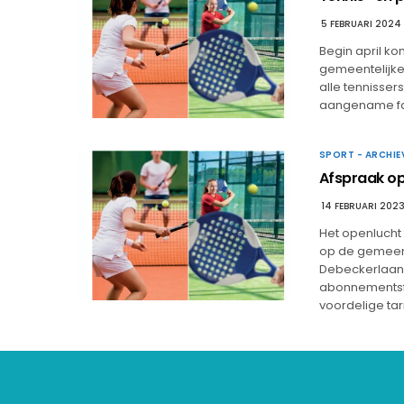
5 FEBRUARI 2024
Begin april ko
gemeentelijke 
alle tennisser
aangename fac
SPORT - ARCHIE
Afspraak o
14 FEBRUARI 202
Het openlucht 
op de gemeente
Debeckerlaan 5
abonnementsf
voordelige tar