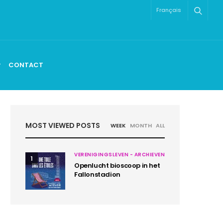
Français
CONTACT
MOST VIEWED POSTS
WEEK
MONTH
ALL
VERENIGINGSLEVEN - ARCHIEVEN
1
Openlucht bioscoop in het
Fallonstadion