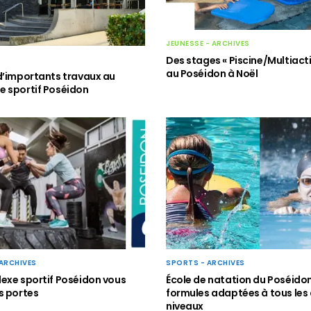
JEUNESSE - ARCHIVES
Des stages « Piscine/Multiacti
au Poséidon à Noël
d’importants travaux au
 sportif Poséidon
ARCHIVES
SPORTS - ARCHIVES
exe sportif Poséidon vous
École de natation du Poséidon
s portes
formules adaptées à tous les
niveaux