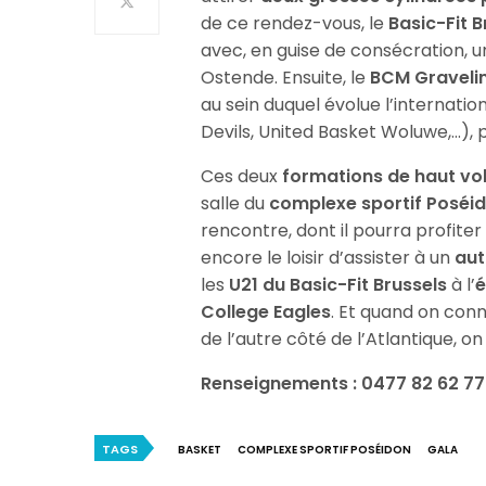
de ce rendez-vous, le
Basic-Fit B
avec, en guise de consécration, 
Ostende. Ensuite, le
BCM Graveli
au sein duquel évolue l’internatio
Devils, United Basket Woluwe,…), p
Ces deux
formations de haut vo
salle du
complexe sportif Poséi
rencontre, dont il pourra profite
encore le loisir d’assister à un
aut
les
U21 du Basic-Fit Brussels
à l’
é
College Eagles
. Et quand on conn
de l’autre côté de l’Atlantique, 
Renseignements : 0477 82 62 77 
TAGS
BASKET
COMPLEXE SPORTIF POSÉIDON
GALA