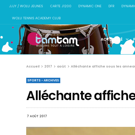
JJJY / WOLU JEUNES
CARTE J1200
DYNAMIC ONE
DFR
DYNAMI
WOLU TENNIS ACADEMY CLUB
ACTUALITÉ
Accueil
2017
août
Alléchante affiche sous les annea
SPORTS - ARCHIVES
Alléchante affich
7 AOÛT 2017