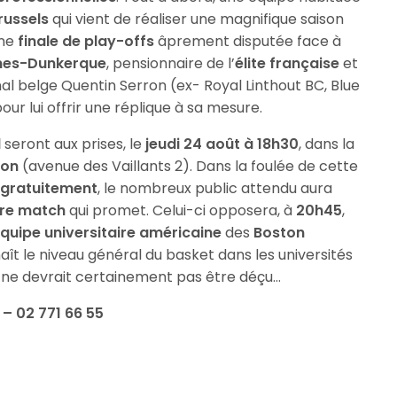
russels
qui vient de réaliser une magnifique saison
une
finale de play-offs
âprement disputée face à
nes-Dunkerque
, pensionnaire de l’
élite française
et
nal belge Quentin Serron (ex- Royal Linthout BC, Blue
our lui offrir une réplique à sa mesure.
l
seront aux prises, le
jeudi 24 août à 18h30
, dans la
don
(avenue des Vaillants 2). Dans la foulée de cette
r
gratuitement
, le nombreux public attendu aura
re match
qui promet. Celui-ci opposera, à
20h45
,
quipe universitaire américaine
des
Boston
aît le niveau général du basket dans les universités
on ne devrait certainement pas être déçu…
– 02 771 66 55