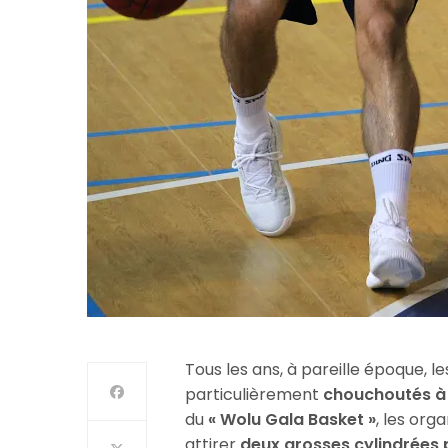
Tous les ans, à pareille époque, l
particulièrement
chouchoutés à
du
« Wolu Gala Basket »
, les org
attirer
deux grosses cylindrées 