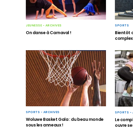
SPORTS
JEUNESSE - ARCHIVES
Bientôt 
On danse à Carnaval !
complexe
SPORTS - ARCHIVES
SPORTS - 
Woluwe Basket Gala : du beau monde
Le compl
sous les anneaux !
ouvre se