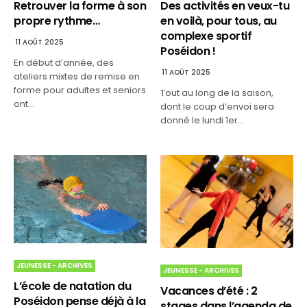
Des activités en veux-tu
Retrouver la forme à son
en voilà, pour tous, au
propre rythme…
complexe sportif
11 AOÛT 2025
Poséidon !
En début d’année, des
11 AOÛT 2025
ateliers mixtes de remise en
forme pour adultes et seniors
Tout au long de la saison,
ont…
dont le coup d’envoi sera
donné le lundi 1er…
JEUNESSE - ARCHIVES
JEUNESSE - ARCHIVES
L’école de natation du
Vacances d’été : 2
Poséidon pense déjà à la
stages dans l’agenda de