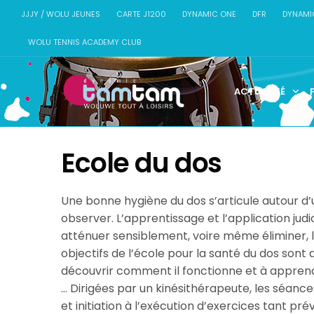
JJJY / WOLU JEUNES
CARTE J1200
DYNAMIC ONE
DFR
DYNAMI
WOLU TENNIS ACADEMY CLUB
ACTUALITÉ
Ecole du dos
Une bonne hygiène du dos s’articule autour d
observer. L’apprentissage et l’application jud
atténuer sensiblement, voire même éliminer, l
objectifs de l’école pour la santé du dos sont
découvrir comment il fonctionne et à apprend
… Dirigées par un kinésithérapeute, les séance
et initiation à l’exécution d’exercices tant prév