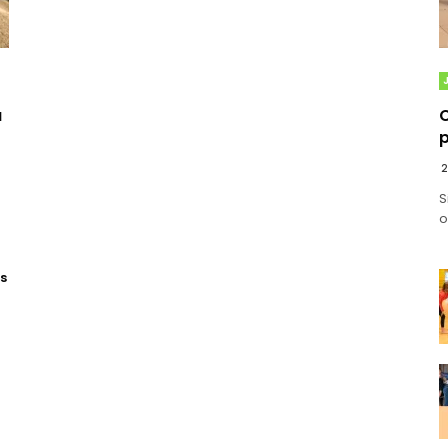
a
C
p
2
S
o
es