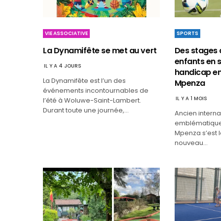
VIE ASSOCIATIVE
SPORTS
La Dynamifête se met au vert
Des stages 
enfants en s
IL Y A 4 JOURS
handicap en
La Dynamifête est l’un des
Mpenza
événements incontournables de
IL Y A 1 MOIS
l’été à Woluwe-Saint-Lambert.
Durant toute une journée,…
Ancien interna
emblématique 
Mpenza s’est 
nouveau…