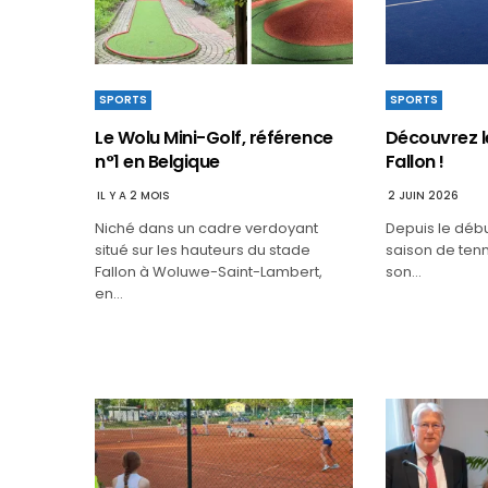
SPORTS
SPORTS
Le Wolu Mini-Golf, référence
Découvrez l
n°1 en Belgique
Fallon !
IL Y A 2 MOIS
2 JUIN 2026
Niché dans un cadre verdoyant
Depuis le début
situé sur les hauteurs du stade
saison de tenni
Fallon à Woluwe-Saint-Lambert,
son…
en…