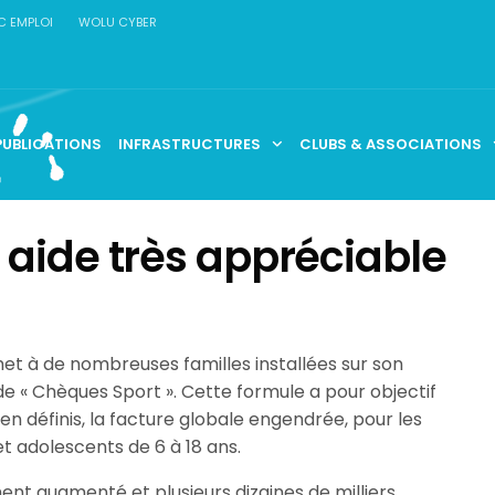
C EMPLOI
WOLU CYBER
PUBLICATIONS
INFRASTRUCTURES
CLUBS & ASSOCIATIONS
 aide très appréciable
à de nombreuses familles installées sur son
de « Chèques Sport ». Cette formule a pour objectif
ien définis, la facture globale engendrée, pour les
et adolescents de 6 à 18 ans.
ent augmenté et plusieurs dizaines de milliers