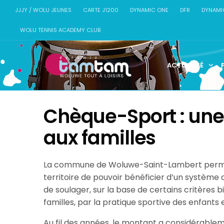
JJJY / WOLU JEUNES
CARTE J1200
DYNAMIC ONE
DFR
DYNAMI
WOLU TENNIS ACADEMY CLUB
ACTUALITÉ
Chèque-Sport : une
aux familles
La commune de Woluwe-Saint-Lambert permet 
territoire de pouvoir bénéficier d’un système 
de soulager, sur la base de certains critères b
familles, par la pratique sportive des enfants 
Au fil des années, le montant a considérablem