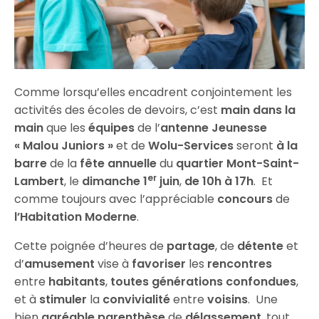
Comme lorsqu’elles encadrent conjointement les
activités des écoles de devoirs, c’est
main dans la
main
que les
équipes
de l’
antenne Jeunesse
« Malou Juniors »
et de
Wolu-Services
seront
à la
barre
de la
fête annuelle
du
quartier Mont-Saint-
er
Lambert
, le
dimanche 1
juin
,
de 10h à 17h
. Et
comme toujours avec l’appréciable
concours
de
l’Habitation Moderne
.
Cette poignée d’heures de
partage
, de
détente
et
d’
amusement
vise à
favoriser
les
rencontres
entre
habitants
,
toutes générations confondues
,
et à
stimuler
la
convivialité
entre
voisins
. Une
bien
agréable
parenthèse
de
délassement
, tout