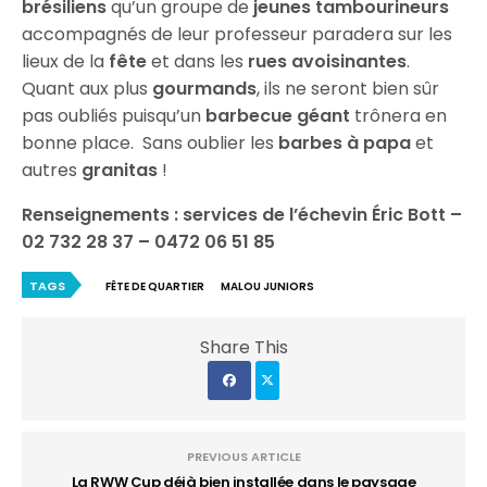
brésiliens
qu’un groupe de
jeunes tambourineurs
accompagnés de leur professeur paradera sur les
lieux de la
fête
et dans les
rues avoisinantes
.
Quant aux plus
gourmands
, ils ne seront bien sûr
pas oubliés puisqu’un
barbecue géant
trônera en
bonne place. Sans oublier les
barbes à papa
et
autres
granitas
!
Renseignements : services de l’échevin Éric Bott –
02 732 28 37 – 0472 06 51 85
TAGS
FÊTE DE QUARTIER
MALOU JUNIORS
Share This
PREVIOUS ARTICLE
La RWW Cup déjà bien installée dans le paysage