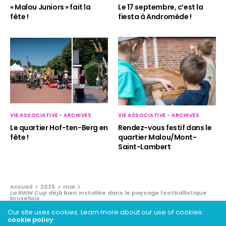
« Malou Juniors » fait la
Le 17 septembre, c’est la
fête !
fiesta à Andromède !
VIE ASSOCIATIVE - ARCHIVES
VIE ASSOCIATIVE - ARCHIVES
Le quartier Hof-ten-Berg en
Rendez-vous festif dans le
fête !
quartier Malou/Mont-
Saint-Lambert
Accueil
2025
mai
La RWW Cup déjà bien installée dans le paysage footballistique
bruxellois
Our site uses cookies. Learn more about our use of cookies:
cookie policy
SPORTS - ARCHIVES