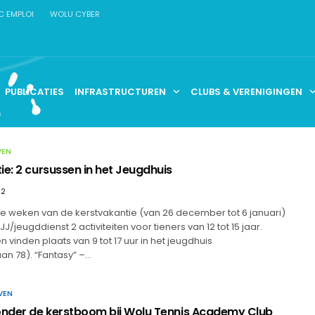
C EMPLOI
WOLU CYBER
PUBLICATIES
INFRASTRUCTUREN
CLUBS & VERENIGINGEN
VEN
ie: 2 cursussen in het Jeugdhuis
22
ee weken van de kerstvakantie (van 26 december tot 6 januari)
J/jeugddienst 2 activiteiten voor tieners van 12 tot 15 jaar.
 vinden plaats van 9 tot 17 uur in het jeugdhuis
an 78). “Fantasy” –…
VEN
onder de kerstboom bij Wolu Tennis Academy Club