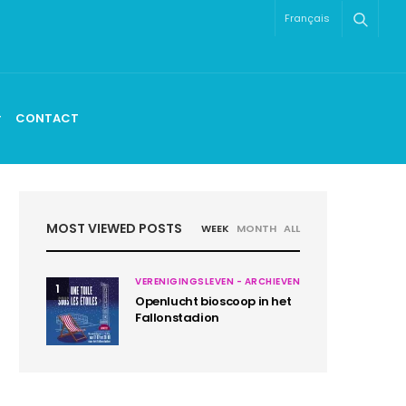
Français
CONTACT
MOST VIEWED POSTS
WEEK
MONTH
ALL
VERENIGINGSLEVEN - ARCHIEVEN
1
Openlucht bioscoop in het
Fallonstadion