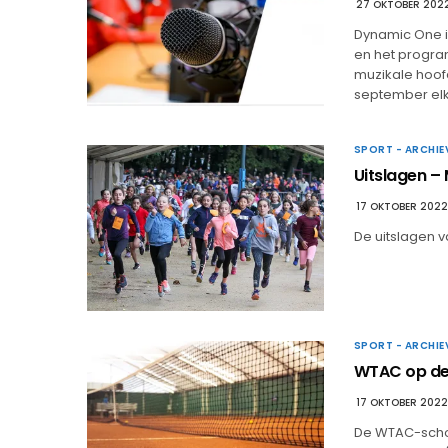
27 OKTOBER 202
Dynamic One i
en het progra
muzikale hoofd
september elke
SPORT - ARCHIE
Uitslagen –
17 OKTOBER 2022
De uitslagen v
SPORT - ARCHIE
WTAC op de 
17 OKTOBER 2022
De WTAC-schoo