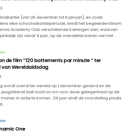
22
stvakantie (van 26 december tot 6 januari), en zoals
ijdens elke schoolvakantieperiode, biedt het begeleidersteam
ennis Academy Club verschillende trainingen aan, waarvan
nkelijk zijn vanaf 4 jaar, op de overdekte banen van het…
VEN
an de film “120 battements par minute ” ter
d van Wereldaidsdag
2
 wordt overal ter wereld op 1 december gevierd en de
 jeugddienst laat nooit na om voor deze gelegenheid op de
manier in actie te komen. Dit jaar vindt de voorstelling plaats
al…
VEN
ynamic One