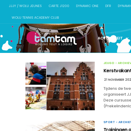
JJJY / WOLU JEUNES
CARTE J1200
DYNAMIC ONE
DFR
DYNAMI
WOLU TENNIS ACADEMY CLUB
ACTUALITEIT
JEUGD - ARCHIE
Kerstvakant
21 NOVEMBER 20
Tijdens de tw
organiseert JJJ
Deze cursussen
(Prekelindenla
SPORT - ARCHIE
Trainingen 