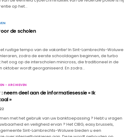
d van de eenheid cybercriminaliteit van de federale politie is hij
erentie op het…
VEN
voor de scholen
het rustige tempo van de vakantie! In Sint-Lambrechts-Woluwe
nleraren, zodra de eerste schooldagen beginnen, de turbo
het oog op de interscholen minicross, die traditioneel in de
van oktober wordt georganiseerd. En zodra…
EN - ARCHIEVEN
: neem deel aan de informatiesessie « Ik
taal »
022
emen met het gebruik van uw banktoepassing ? Hebt u vragen
wbaarheid en veiligheid ervan ? Het CIBG, easy.brussels,
e gemeente Sint-Lambrechts-Woluwe bieden u een
sie over internetbankieren aan. Deze wordt gehouden op