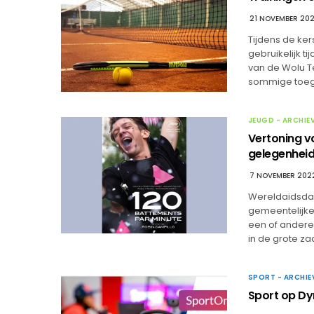
21 NOVEMBER 20
Tijdens de ker
gebruikelijk t
van de Wolu T
sommige toega
JEUGD - ARCHIE
Vertoning v
gelegenhei
7 NOVEMBER 202
Wereldaidsdag
gemeentelijke
een of andere 
in de grote za
SPORT - ARCHIE
Sport op D