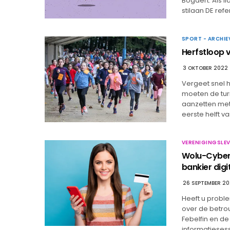
Bogaert. Als li
stilaan DE ref
SPORT - ARCHIE
Herfstloop 
3 OKTOBER 2022
Vergeet snel 
moeten de tur
aanzetten met 
eerste helft 
VERENIGINGSLEV
Wolu-Cyber 
bankier digi
26 SEPTEMBER 2
Heeft u probl
over de betrou
Febelfin en d
informatieses