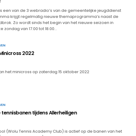
2
s een van de 3 webradio’s van de gemeentelijke jeugddienst
mma krijgt regelmatig nieuwe themaprogramma’s naast de
brok. Zo wordt sinds het begin van het nieuwe seizoen in
 zondag van 17.00 tot 18.00…
VEN
 Minicross 2022
an het minicross op zaterdag 15 oktober 2022
VEN
tennisbanen tijdens Allerheiligen
l (Wolu Tennis Academy Club) is actief op de banen van het