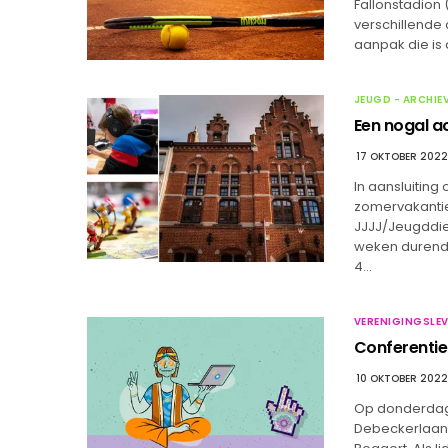
Fallonstadion 
verschillend
aanpak die is 
JEUGD - ARCHIE
Een nogal ac
17 OKTOBER 2022
In aansluiting
zomervakantie
JJJJ/Jeugddien
weken durende 
4…
VERENIGINGSLEV
Conferentie 
10 OKTOBER 2022
Op donderdag 
Debeckerlaan 