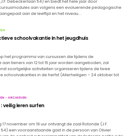
(J.F. Debeckerlaan 54) en biedt het hele jaar door
e cursusmodules aan volgens een evoluerende pedagogische
aangepast aan de leeftijd en het niveau.…
VEN
tieve schoolvakantie in het jeugdhuis
 op het programma van cursussen die tijdens de
 aan tieners van 12 tot 15 jaar worden aangeboden, zal
st soortgelijke activiteiten organiseren tijdens de twee
schoolvakanties in de herfst (Allerheiligen – 24 oktober tot
EN - ARCHIEVEN
: veilig leren surfen
17 november om 19 uur ontvangt de zaal Rotonde (J.F.
54) een vooraanstaande gast in de persoon van Olivier