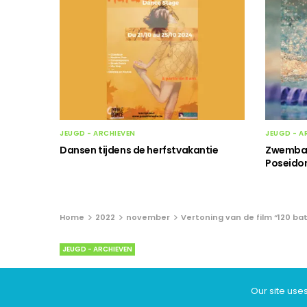
JEUGD - ARCHIEVEN
JEUGD - A
Dansen tijdens de herfstvakantie
Zwembad/
Poseidon
Home
2022
november
Vertoning van de film “120 b
JEUGD - ARCHIEVEN
Vertoning van de 
Our site use