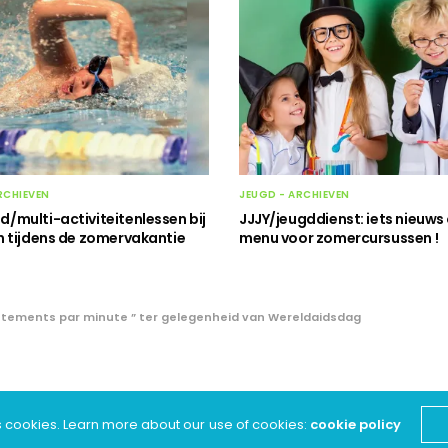
RCHIEVEN
JEUGD - ARCHIEVEN
multi-activiteitenlessen bij
JJJY/jeugddienst: iets nieuws
 tijdens de zomervakantie
menu voor zomercursussen !
attements par minute ” ter gelegenheid van Wereldaidsdag
film “120 battements
s cookies. Learn more about our use of cookies:
cookie policy