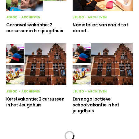
JEUGD - ARCHIEVEN
JEUGD - ARCHIEVEN
Carnavalsvakantie: 2
Naaiatelier: van naald tot
cursussen in het jeugdhuis
draad…
JEUGD - ARCHIEVEN
JEUGD - ARCHIEVEN
Kerstvakantie: 2 cursussen
Een nogal actieve
in het Jeugdhuis
schoolvakantie in het
jeugdhuis