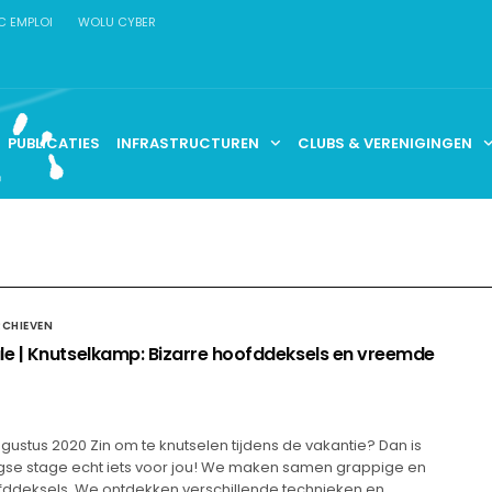
C EMPLOI
WOLU CYBER
PUBLICATIES
INFRASTRUCTUREN
CLUBS & VERENIGINGEN
RCHIEVEN
 | Knutselkamp: Bizarre hoofddeksels en vreemde
augustus 2020 Zin om te knutselen tijdens de vakantie? Dan is
se stage echt iets voor jou! We maken samen grappige en
fddeksels. We ontdekken verschillende technieken en