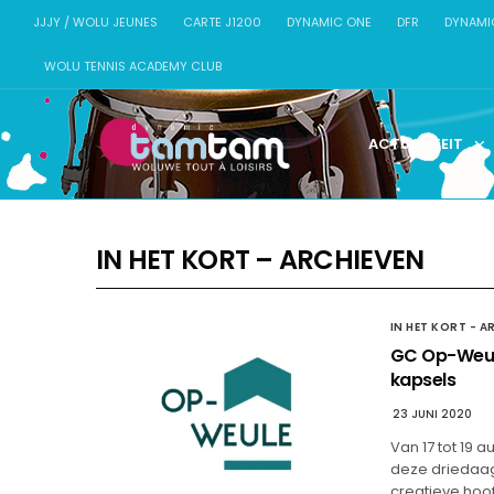
JJJY / WOLU JEUNES
CARTE J1200
DYNAMIC ONE
DFR
DYNAMI
WOLU TENNIS ACADEMY CLUB
ACTUALITEIT
IN HET KORT – ARCHIEVEN
IN HET KORT - A
GC Op-Weule
kapsels
23 JUNI 2020
Van 17 tot 19 
deze driedaag
creatieve hoo