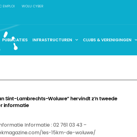
C EMPLOI
WOLU CYBER
PUBLICATIES
INFRASTRUCTUREN
CLUBS & VERENIGINGEN
an Sint-Lambrechts-Woluwe” hervindt z’n tweede
 informatie
nformatie Informatie : 02 761 03 43 –
ekmagazine.com/les-15km-de-woluwe/