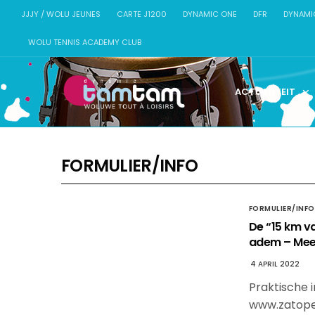
JJJY / WOLU JEUNES
CARTE J1200
DYNAMIC ONE
DFR
DYNAMI
WOLU TENNIS ACADEMY CLUB
ACTUALITEIT
FORMULIER/INFO
FORMULIER/INFO
De “15 km v
adem – Meer
4 APRIL 2022
Praktische i
www.zatop