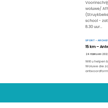
Voorinschr
woluwe/ Afh
(Struykbeke
school - zat
8.30 uur…
SPORT - ARCHIE
15 km – Antw
24 FEBRUARI 202
Wilt u helpen 
Woluwe die za
antwoordformul