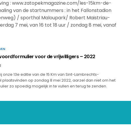
ijving : www.zatopekmagazine.com/les-15km-de-
aling van de startnummers : in het Fallonstadion
nweg) / sporthal Maloupark/ Robert Maistriau-
erdag 7 mei, van 16 tot 18 uur / zondag 8 mei, vanaf
VEN
oordformulier voor de vrijwilligers – 2022
2
bij onze 13e editie van de 15 Km van Sint-Lambrechts-
l plaatsvinden op zondag 8 mei 2022, aarzel dan niet om het
ier zo spoedig mogelijk in te vullen en terug te zenden.