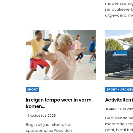
moderniserin
renovatiewe
uitgevoerd, 
SPORT - ARCHIE
SPORT
Activiteiten 
In eigen tempo weer in vorm
komen…
11 AUGUSTUS 20
11 AUGUSTUS 2025
Gedurende het
maandag 1 sep
Begin dit jaar startte het
gaat, biedt h
sportcomplex Poseidon