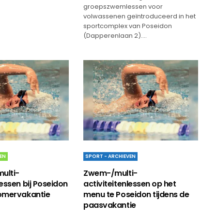
groepszwemlessen voor
volwassenen geïntroduceerd in het
sportcomplex van Poseidon
(Dapperenlaan 2).…
EN
SPORT - ARCHIEVEN
ulti-
Zwem-/multi-
lessen bij Poseidon
activiteitenlessen op het
zomervakantie
menu te Poseidon tijdens de
paasvakantie