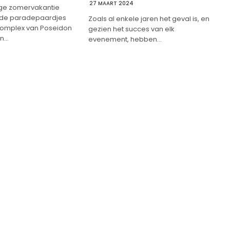
27 MAART 2024
nge zomervakantie
 de paradepaardjes
Zoals al enkele jaren het geval is, en
complex van Poseidon
gezien het succes van elk
an…
evenement, hebben…