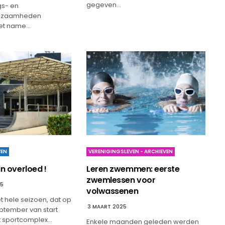
gegeven…
gs- en
rkzaamheden
met name…
VEN
VERENIGINGSLEVEN - ARCHIEVEN
in overloed !
Leren zwemmen: eerste
zwemlessen voor
25
volwassenen
 hele seizoen, dat op
3 MAART 2025
tember van start
et sportcomplex…
Enkele maanden geleden werden