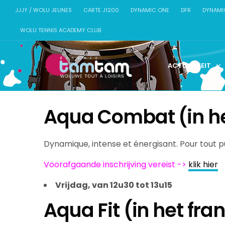
JJJY / WOLU JEUNES
CARTE J1200
DYNAMIC ONE
DFR
DYNAMI
WOLU TENNIS ACADEMY CLUB
ACTUALITEIT
Aqua Combat (in he
Dynamique, intense et énergisant. Pour tout p
Voorafgaande inschrijving vereist ->
klik hier
Vrijdag, van 12u30 tot 13u15
Aqua Fit (in het fra