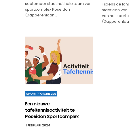
september staat het hele team van
Tijdens de la
sportcomplex Poseidon
staat een van
(Dapperenlaan…
van het sport
(Dapperenla
SPORT - ARCHIEVEN
Een nieuwe
tafeltennisactiviteit te
Poseidon Sportcomplex
1 FEBRUARI 2024