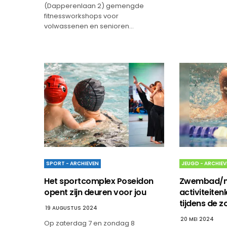
(Dapperenlaan 2) gemengde
fitnessworkshops voor
volwassenen en senioren…
SPORT - ARCHIEVEN
JEUGD - ARCHIEV
Het sportcomplex Poseidon
Zwembad/m
opent zijn deuren voor jou
activiteiten
tijdens de 
19 AUGUSTUS 2024
20 MEI 2024
Op zaterdag 7 en zondag 8