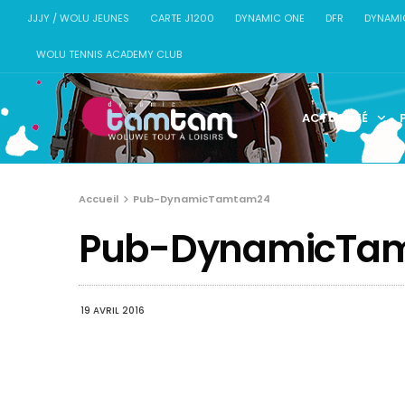
JJJY / WOLU JEUNES
CARTE J1200
DYNAMIC ONE
DFR
DYNAMI
WOLU TENNIS ACADEMY CLUB
ACTUALITÉ
Accueil
Pub-DynamicTamtam24
Pub-DynamicTa
19 AVRIL 2016