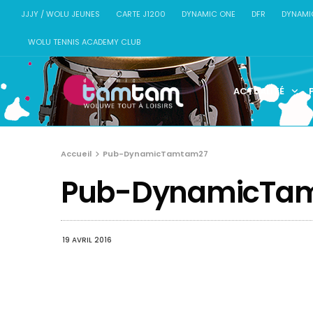
JJJY / WOLU JEUNES
CARTE J1200
DYNAMIC ONE
DFR
DYNAMI
WOLU TENNIS ACADEMY CLUB
ACTUALITÉ
Accueil
Pub-DynamicTamtam27
Pub-DynamicTa
19 AVRIL 2016