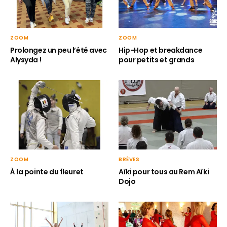
ZOOM
ZOOM
Hip-Hop et breakdance
Prolongez un peu l’été avec
pour petits et grands
Alysyda !
ZOOM
BRÈVES
À la pointe du fleuret
Aïki pour tous au Rem Aïki
Dojo