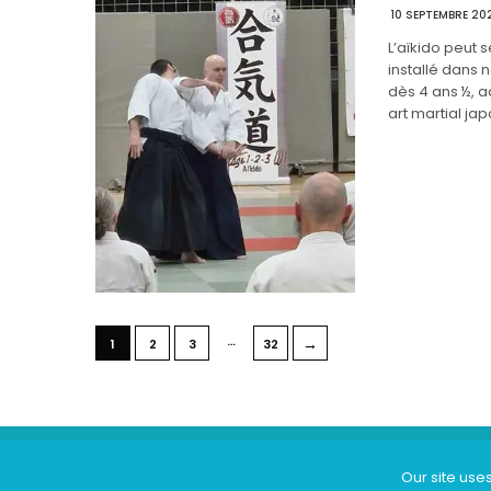
10 SEPTEMBRE 20
L’aïkido peut s
installé dans 
dès 4 ans ½, a
art martial ja
…
→
1
2
3
32
Our site use