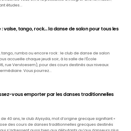
liant études…
: valse, tango, rock… la danse de salon pour tous les
 tango, rumba ou encore rock : le club de danse de salon
us accueille chaque jeudi soir, à la salle de l’École
6, rue Vervloesem), pour des cours destinés aux niveaux
ntermédiaire. Vous pourrez…
issez-vous emporter par les danses traditionnelles
s de 40 ans, le club Alysyda, mot d’origine grecque signifiant «
pose des cours de danses traditionnelles grecques destinés
 qui s’adressent aussi bien aux débutants qu’aux danseurs plus