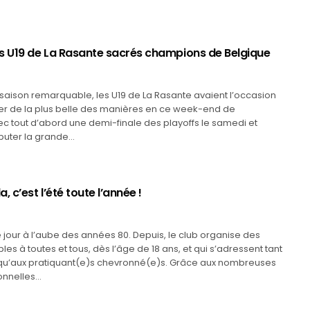
s U19 de La Rasante sacrés champions de Belgique
saison remarquable, les U19 de La Rasante avaient l’occasion
er de la plus belle des manières en ce week-end de
c tout d’abord une demi-finale des playoffs le samedi et
sputer la grande…
, c’est l’été toute l’année !
e jour à l’aube des années 80. Depuis, le club organise des
es à toutes et tous, dès l’âge de 18 ans, et qui s’adressent tant
qu’aux pratiquant(e)s chevronné(e)s. Grâce aux nombreuses
onnelles…