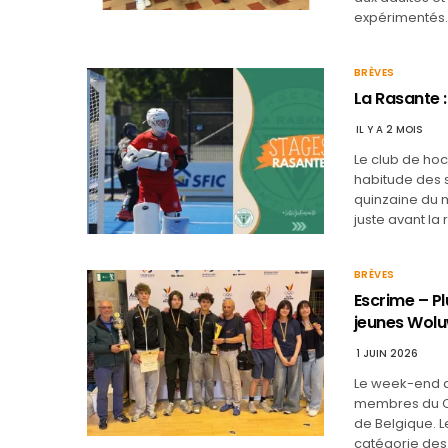
expérimentés.
BRÈVES
La Rasante :
IL Y A 2 MOIS
Le club de ho
habitude des s
quinzaine du m
juste avant la
BRÈVES
Escrime – Pl
jeunes Wol
1 JUIN 2026
Le week-end a 
membres du Ce
de Belgique. 
catégorie des