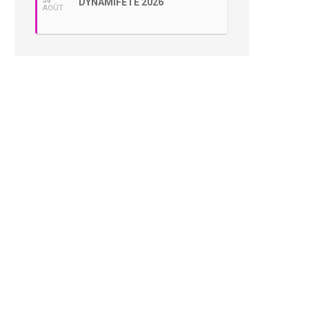
30
DYNAMIFÊTE 2026
AOÛT