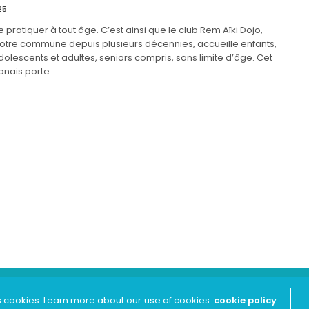
25
e pratiquer à tout âge. C’est ainsi que le club Rem Aïki Dojo,
notre commune depuis plusieurs décennies, accueille enfants,
dolescents et adultes, seniors compris, sans limite d’âge. Cet
ponais porte…
s cookies. Learn more about our use of cookies:
cookie policy