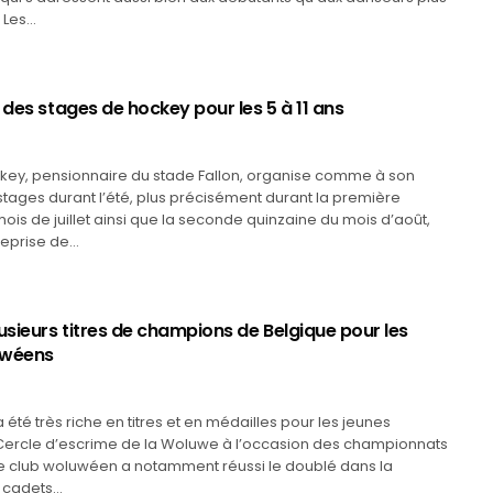
 Les…
 des stages de hockey pour les 5 à 11 ans
ckey, pensionnaire du stade Fallon, organise comme à son
tages durant l’été, plus précisément durant la première
ois de juillet ainsi que la seconde quinzaine du mois d’août,
 reprise de…
usieurs titres de champions de Belgique pour les
uwéens
été très riche en titres et en médailles pour les jeunes
rcle d’escrime de la Woluwe à l’occasion des championnats
Le club woluwéen a notamment réussi le doublé dans la
 cadets…