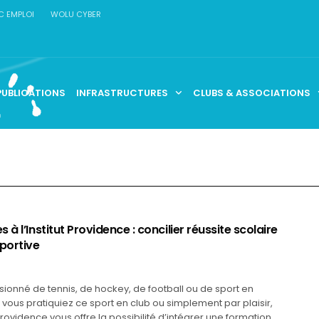
C EMPLOI
WOLU CYBER
PUBLICATIONS
INFRASTRUCTURES
CLUBS & ASSOCIATIONS
 à l’Institut Providence : concilier réussite scolaire
sportive
ionné de tennis, de hockey, de football ou de sport en
vous pratiquiez ce sport en club ou simplement par plaisir,
a Providence vous offre la possibilité d’intégrer une formation