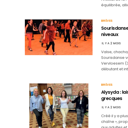
équilibrée, al
BRÈVES
Sourisdanse 
niveaux
IL Y A 2 MOIS
Valse, chacha,
Sourisdanse vo
Vervloesem (3
débutant et i
BRÈVES
Alysyda : la
grecques
IL Y A 2 MOIS
Créé il y a plu
chaîne », pro
aux adultes et