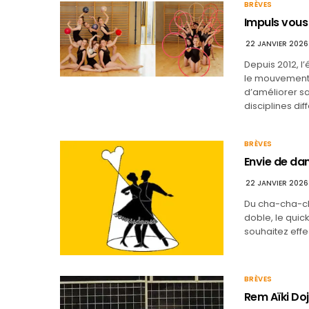
BRÈVES
Impuls vous
22 JANVIER 2026
Depuis 2012, l’
le mouvement e
d’améliorer sa
disciplines diff
BRÈVES
Envie de dan
22 JANVIER 2026
Du cha-cha-cha 
doble, le quic
souhaitez eff
BRÈVES
Rem Aïki Doj