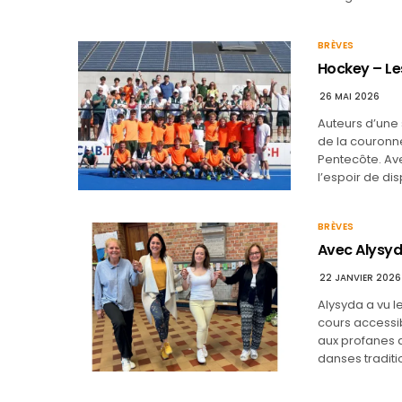
BRÈVES
Hockey – Le
26 MAI 2026
Auteurs d’une 
de la couronn
Pentecôte. Ave
l’espoir de di
BRÈVES
Avec Alysyda
22 JANVIER 2026
Alysyda a vu l
cours accessibl
aux profanes 
danses traditi