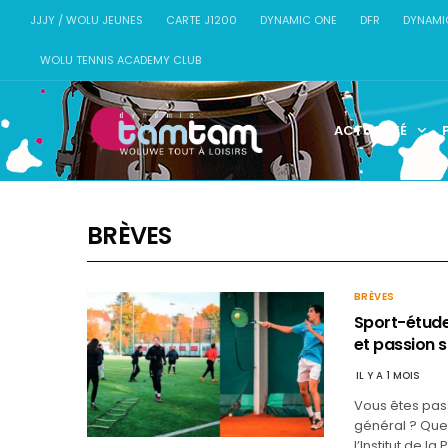
JJJY / WOLU JEUNES
CARTE J1200
DYNAMIC ONE
DFR
DYNAMI
WOLU TENNIS ACADEMY CLUB
ACTUALITÉ
BRÈVES
BRÈVES
Sport-études
et passion 
IL Y A 1 MOIS
Vous êtes pass
général ? Que 
l’Institut de l