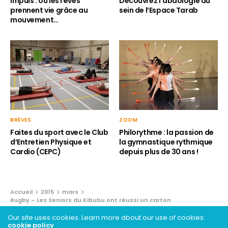
Impuls : où les rêves
Découvrez l’abdologie au
prennent vie grâce au
sein de l’Espace Tarab
mouvement…
BRÈVES
ZOOM
Faites du sport avec le Club
Philorythme : la passion de
d’Entretien Physique et
la gymnastique rythmique
Cardio (CEPC)
depuis plus de 30 ans !
Accueil
2015
mars
Rugby – Les Seniors du Kibubu ont réussi un carton
Our site uses cookies. Learn more about our use of cookies:
BRÈVES
cookie policy