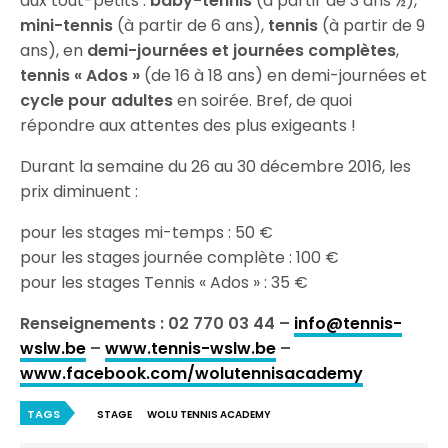
aux tout-petits :
baby-tennis
(à partir de 3 ans ½),
mini-tennis
(à partir de 6 ans),
tennis
(à partir de 9
ans), en
demi-journées et journées complètes
,
tennis « Ados »
(de 16 à 18 ans) en demi-journées et
cycle pour adultes
en soirée. Bref, de quoi
répondre aux attentes des plus exigeants !
Durant la semaine du 26 au 30 décembre 2016, les
prix diminuent :
pour les stages mi-temps : 50 €
pour les stages journée complète : 100 €
pour les stages Tennis « Ados » : 35 €
Renseignements : 02 770 03 44 –
info@tennis-
wslw.be
–
www.tennis-wslw.be
–
www.facebook.com/wolutennisacademy
TAGS
STAGE
WOLU TENNIS ACADEMY