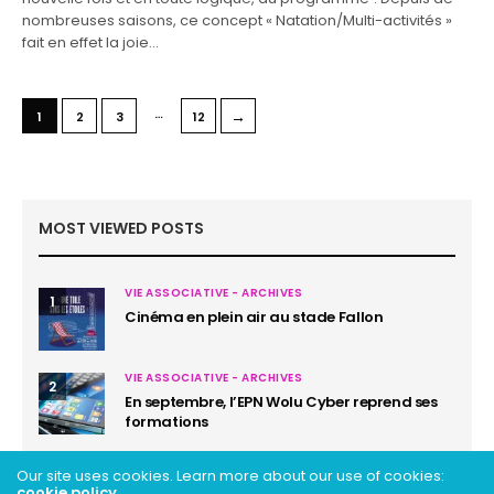
nombreuses saisons, ce concept « Natation/Multi-activités »
fait en effet la joie…
…
→
1
2
3
12
MOST VIEWED POSTS
VIE ASSOCIATIVE - ARCHIVES
1
Cinéma en plein air au stade Fallon
VIE ASSOCIATIVE - ARCHIVES
2
En septembre, l’EPN Wolu Cyber reprend ses
formations
Our site uses cookies. Learn more about our use of cookies:
cookie policy