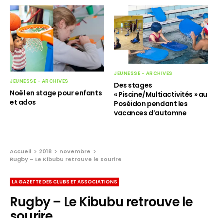
JEUNESSE - ARCHIVES
JEUNESSE - ARCHIVES
Des stages
Noël en stage pour enfants
« Piscine/Multiactivités » au
et ados
Poséidon pendant les
vacances d’automne
Accueil
2018
novembre
Rugby – Le Kibubu retrouve le sourire
LA GAZETTE DES CLUBS ET ASSOCIATIONS
Rugby – Le Kibubu retrouve le
sourire