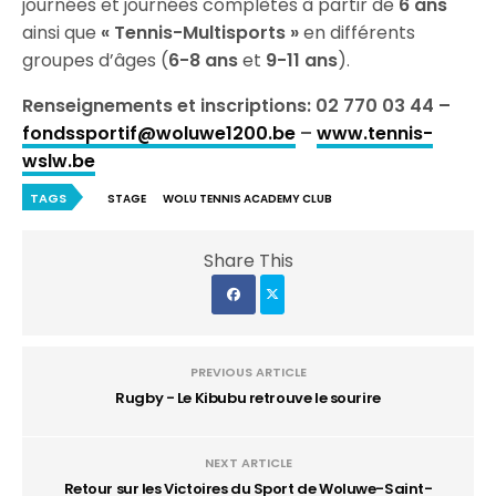
journées et journées complètes à partir de
6 ans
ainsi que
« Tennis-Multisports »
en différents
groupes d’âges (
6-8 ans
et
9-11 ans
).
Renseignements et inscriptions: 02 770 03 44 –
fondssportif@woluwe1200.be
–
www.tennis-
wslw.be
TAGS
STAGE
WOLU TENNIS ACADEMY CLUB
Share This
PREVIOUS ARTICLE
Rugby - Le Kibubu retrouve le sourire
NEXT ARTICLE
Retour sur les Victoires du Sport de Woluwe-Saint-