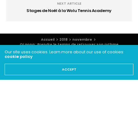
NEXT ARTICLE
Stages de Noël à la Wolu Tennis Academy
Accueil
2018
novembre
Qi gong : Prendre le temps de retrouver son rythme
Our site uses cookies. Learn more about our use of cookies:
cookie policy
ACCEPT