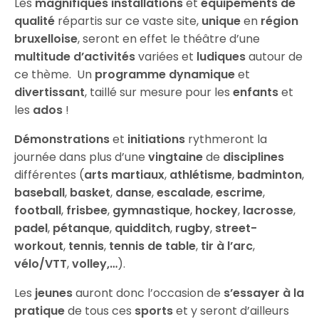
Les
magnifiques installations
et
équipements de
qualité
répartis sur ce vaste site,
unique
en
région
bruxelloise
, seront en effet le théâtre d’une
multitude d’activités
variées et
ludiques
autour de
ce thème. Un
programme dynamique
et
divertissant
, taillé sur mesure pour les
enfants
et
les
ados
!
Démonstrations
et
initiations
rythmeront la
journée dans plus d’une
vingtaine
de
disciplines
différentes (
arts martiaux
,
athlétisme
,
badminton
,
baseball
,
basket
,
danse
,
escalade
,
escrime
,
football
,
frisbee
,
gymnastique
,
hockey
,
lacrosse
,
padel
,
pétanque
,
quidditch
,
rugby
,
street-
workout
,
tennis
,
tennis de table
,
tir à l’arc
,
vélo/VTT
,
volley,…
).
Les
jeunes
auront donc l’occasion de
s’essayer à la
pratique
de tous ces
sports
et y seront d’ailleurs