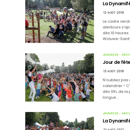
La Dynamifêt
12 AOÛT 2019
Le cadre verdo
alentours s’ap
dès 10 heures.
Woluwe-Saint
JEUNESSE - ARC
Jour de fête
13 AOÛT 2018
N’oubliez pas
calendrier ! C
dès 10h, de la
longue…
JEUNESSE - ARC
La Dynamifê
21 AOÛT 2017