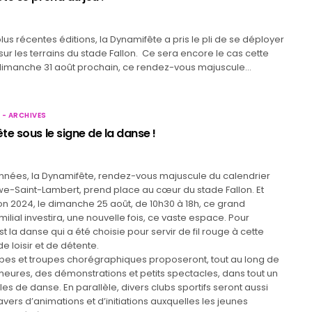
lus récentes éditions, la Dynamifête a pris le pli de se déployer
sur les terrains du stade Fallon. Ce sera encore le cas cette
dimanche 31 août prochain, ce rendez-vous majuscule…
 - ARCHIVES
e sous le signe de la danse !
nnées, la Dynamifête, rendez-vous majuscule du calendrier
we-Saint-Lambert, prend place au cœur du stade Fallon. Et
on 2024, le dimanche 25 août, de 10h30 à 18h, ce grand
lial investira, une nouvelle fois, ce vaste espace. Pour
st la danse qui a été choisie pour servir de fil rouge à cette
e loisir et de détente.
upes et troupes chorégraphiques proposeront, tout au long de
eures, des démonstrations et petits spectacles, dans tout un
les de danse. En parallèle, divers clubs sportifs seront aussi
avers d’animations et d’initiations auxquelles les jeunes