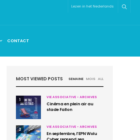
Lezen in het Nederlands
CONTACT
MOST VIEWED POSTS
SEMAINE
MOIS
ALL
VIE ASSOCIATIVE - ARCHIVES
1
Cinéma en plein air au
stade Fallon
VIE ASSOCIATIVE - ARCHIVES
2
En septembre, l’EPN Wolu
Cyber reprend ses