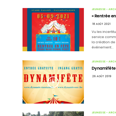
JEUNESSE - ARC
« Rentrée en
18 AOÛT 2021
Vu les incertit
service commun
la création de
événement…
JEUNESSE - ARC
Dynamifête
26 AOÛT 2019
JEUNESSE - ARC