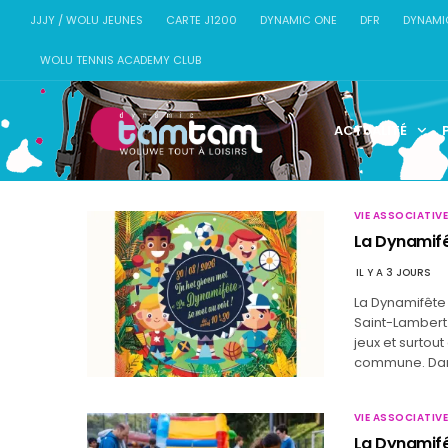
JJJY / WOLU JEUNES
CARTE J1200
DYNAMIC ONE
DFR
DYNAMI
WOLU TENNIS ACADEMY CLUB
ACTUALITÉ
VIE ASSOCIATIV
La Dynamifê
IL Y A 3 JOURS
La Dynamifête
Saint-Lambert.
jeux et surtou
commune. Dan
VIE ASSOCIATIVE
La Dynamifê