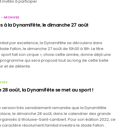
 invités à participer.
 - ARCHIVES
 à la Dynamifête, le dimanche 27 août
lial par excellence, la Dynamifête se déroulera dans
tade Fallon, le dimanche 27 août de 10h30 à 18h. Le titre
 sport fait son cirque », choisi cette année, donne déjà une
u programme qui sera proposé tout au long de cette belle
ir et de détente.
HIVES
 28 août, la Dynamifête se met au sport !
e version très sensiblement remaniée que la Dynamifête
place, le dimanche 28 août, dans le calendrier des grands
ganisés à Woluwe-Saint-Lambert. Pour son édition 2022, ce
caractère résolument familial investira le stade Fallon…