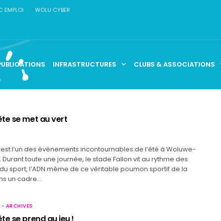
C EMPLOI
WOLU CYBER
PUBLICATIONS
INFRASTRUCTURES
CLUBS & ASSOCIATIONS
E
te se met au vert
 est l’un des événements incontournables de l’été à Woluwe-
 Durant toute une journée, le stade Fallon vit au rythme des
t du sport, l’ADN même de ce véritable poumon sportif de la
s un cadre…
 - ARCHIVES
te se prend au jeu !