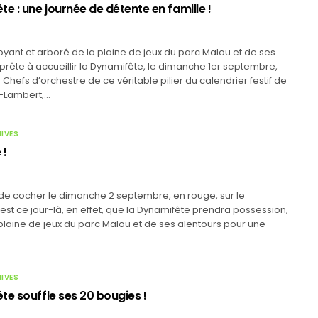
e : une journée de détente en famille !
yant et arboré de la plaine de jeux du parc Malou et de ses
prête à accueillir la Dynamifête, le dimanche 1er septembre,
 Chefs d’orchestre de ce véritable pilier du calendrier festif de
-Lambert,…
HIVES
 !
 de cocher le dimanche 2 septembre, en rouge, sur le
’est ce jour-là, en effet, que la Dynamifête prendra possession,
 plaine de jeux du parc Malou et de ses alentours pour une
HIVES
te souffle ses 20 bougies !