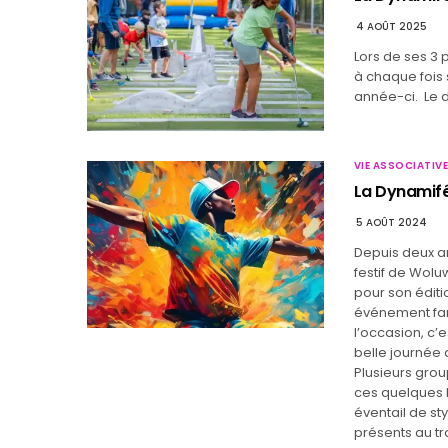
4 AOÛT 2025
Lors de ses 3 p
à chaque fois 
année-ci. Le 
VIE ASSOCIATIVE
La Dynamifêt
5 AOÛT 2024
Depuis deux a
festif de Wolu
pour son éditi
événement fami
l’occasion, c’e
belle journée d
Plusieurs gro
ces quelques h
éventail de sty
présents au tr