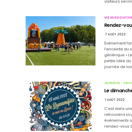
visiteurs seront
VIE ASSOCIATIVE
Rendez-vous
7 AOÛT 2023
Événement fami
l’enceinte du s
générique « Le
petite idée d
journée de lois
JEUNESSE - ARC
Le dimanche
1 AOÛT 2022
C’est dans un
retrouvera sa 
événements or
rendez-vous à 