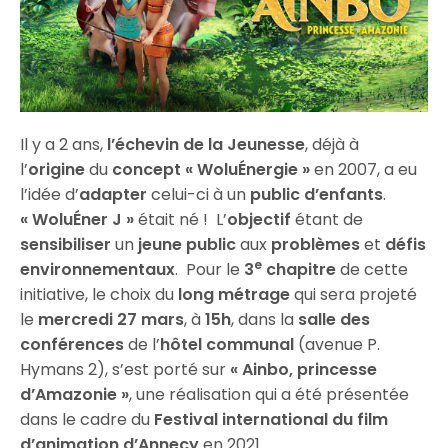
Il y a 2 ans,
l’échevin de la Jeunesse
, déjà à
l’
origine
du
concept « WoluÉnergie »
en 2007, a eu
l’idée d’
adapter
celui-ci à un
public d’enfants
.
« WoluÉner J »
était né ! L’
objectif
étant de
sensibiliser
un
jeune public
aux
problèmes
et
défis
e
environnementaux
. Pour le
3
chapitre
de cette
initiative, le choix du
long métrage
qui sera projeté
le
mercredi
27 mars
, à
15h
, dans la
salle des
conférences
de l’
hôtel communal
(avenue P.
Hymans 2), s’est porté sur
« Ainbo, princesse
d’Amazonie »
, une réalisation qui a été présentée
dans le cadre du
Festival international du film
d’animation d’Annecy
en 2021.