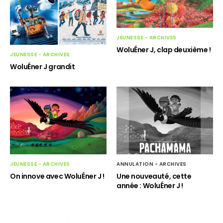
JEUNESSE - ARCHIVES
WoluÉner J, clap deuxième !
JEUNESSE - ARCHIVES
WoluÉner J grandit
JEUNESSE - ARCHIVES
ANNULATION - ARCHIVES
On innove avec WoluÉner J !
Une nouveauté, cette
année : WoluÉner J !