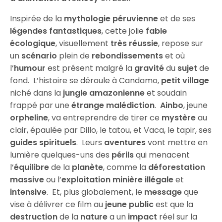
Inspirée de la
mythologie péruvienne
et de ses
légendes fantastiques
, cette jolie
fable
écologique
, visuellement
très réussie
, repose sur
un
scénario
plein de
rebondissements
et où
l’
humour
est présent malgré la
gravité
du
sujet
de
fond. L’histoire se déroule à Candamo,
petit village
niché dans la
jungle amazonienne
et soudain
frappé par une
étrange malédiction
.
Ainbo
, jeune
orpheline
, va entreprendre de tirer ce
mystère
au
clair, épaulée par Dillo, le tatou, et Vaca, le tapir, ses
guides spirituels
. Leurs
aventures
vont mettre en
lumière quelques-uns des
périls
qui menacent
l’
équilibre
de la
planète
, comme la
déforestation
massive
ou l’
exploitation minière
illégale
et
intensive
. Et, plus globalement, le
message
que
vise à délivrer ce film au
jeune public
est que la
destruction
de la
nature
a un
impact
réel sur la