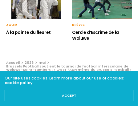
ZOOM
BRÈVES
À la pointe du fleuret
Cercle d’Escrime de la
Woluwe
Accueil
2026
mai
Brussels Football soutient le tournoi de football interscolaire de
Woluwe-Saint-Lambert : « C’est l’ADN même du Brussels Football »
Our site uses cookies. Learn more about our use of cookies:
cookie policy
SPORTS
Brussels Football soutient le
ACCEPT
tournoi de football interscolaire
de Woluwe-Saint-Lambert : «
C’est l’ADN même du Brussels
Football »