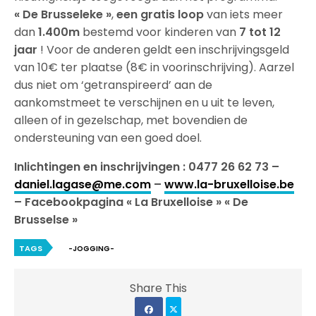
« De Brusseleke »
,
een gratis loop
van iets meer
dan
1.400m
bestemd voor kinderen van
7 tot 12
jaar
! Voor de anderen geldt een inschrijvingsgeld
van 10€ ter plaatse (8€ in voorinschrijving). Aarzel
dus niet om ‘getranspireerd’ aan de
aankomstmeet te verschijnen en u uit te leven,
alleen of in gezelschap, met bovendien de
ondersteuning van een goed doel.
Inlichtingen en inschrijvingen : 0477 26 62 73 –
daniel.lagase@me.com
–
www.la-bruxelloise.be
– Facebookpagina « La Bruxelloise » « De
Brusselse »
TAGS
-JOGGING-
Share This