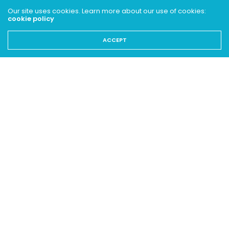
Portes Ouvertes Poséidon 2017
Our site uses cookies. Learn more about our use of cookies:
cookie policy
Gala Basket 2017
ACCEPT
Finale Triplettes 2017
Bal de l'été 2017
Rythm & Dance 2017
15 km 2017
Tournoi Interscolaire de Foot 2017
Tournoi Foot Bruxelles-Capitale 201...
Tournoi Interscolaire de Natation 2...
Tournoi Interscolaire de Basket 201...