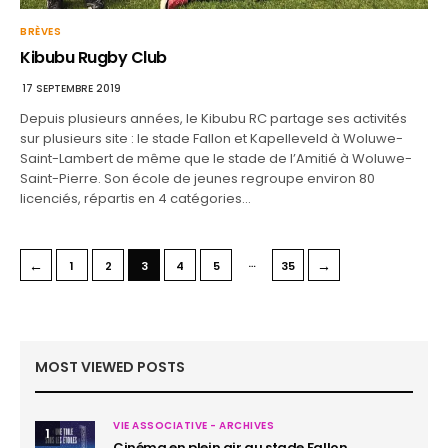
BRÈVES
Kibubu Rugby Club
17 SEPTEMBRE 2019
Depuis plusieurs années, le Kibubu RC partage ses activités
sur plusieurs site : le stade Fallon et Kapelleveld à Woluwe-
Saint-Lambert de même que le stade de l’Amitié à Woluwe-
Saint-Pierre. Son école de jeunes regroupe environ 80
licenciés, répartis en 4 catégories…
…
←
→
1
2
3
4
5
35
MOST VIEWED POSTS
VIE ASSOCIATIVE - ARCHIVES
1
Cinéma en plein air au stade Fallon