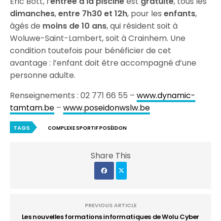
Éric Bott, l’
entrée à la piscine
est
gratuite
, tous les
dimanches
,
entre 7h30 et 12h
, pour les
enfants
,
âgés de
moins de 10 ans
, qui résident soit à
Woluwe-Saint-Lambert, soit à Crainhem. Une
condition toutefois pour bénéficier de cet
avantage : l’enfant doit être accompagné d’une
personne adulte.
Renseignements : 02 771 66 55 –
www.dynamic-
tamtam.be
–
www.poseidonwslw.be
TAGS
COMPLEXE SPORTIF POSÉIDON
Share This
PREVIOUS ARTICLE
Les nouvelles formations informatiques de Wolu Cyber