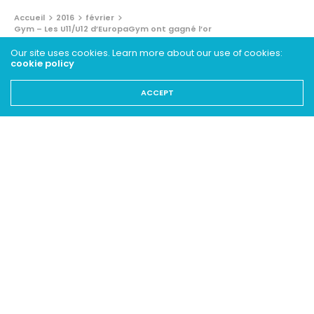
Accueil
2016
février
Gym – Les U11/U12 d’EuropaGym ont gagné l’or
Our site uses cookies. Learn more about our use of cookies:
BRÈVES
cookie policy
Gym – Les U11/U12 d’EuropaGym
ACCEPT
ont gagné l’or
22 FÉVRIER 2016