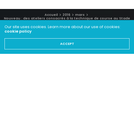
Accueil
2016
mars
Nouveau : des ateliers consacrés à la technique de course au Stade
Fallon
Our site uses cookies. Learn more about our use of cookies:
cookie policy
ACCEPT