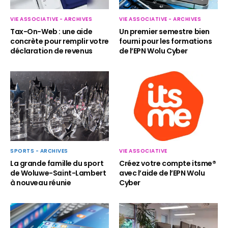
VIE ASSOCIATIVE - ARCHIVES
VIE ASSOCIATIVE - ARCHIVES
Un premier semestre bien
Tax-On-Web : une aide
fourni pour les formations
concrète pour remplir votre
de l’EPN Wolu Cyber
déclaration de revenus
SPORTS - ARCHIVES
VIE ASSOCIATIVE
La grande famille du sport
Créez votre compte itsme®
de Woluwe-Saint-Lambert
avec l’aide de l’EPN Wolu
à nouveau réunie
Cyber