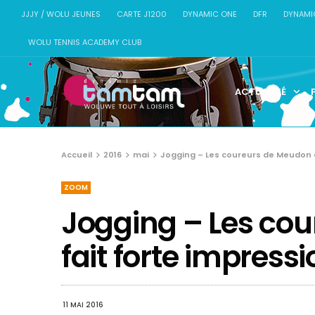
JJJY / WOLU JEUNES
CARTE J1200
DYNAMIC ONE
DFR
DYNAMI
WOLU TENNIS ACADEMY CLUB
ACTUALITÉ
Accueil
2016
mai
Jogging – Les coureurs de Meudon o
ZOOM
Jogging – Les co
fait forte impress
11 MAI 2016