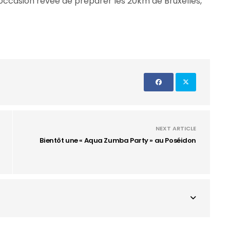
’occasion rêvée de préparer les 20km de Bruxelles,
NEXT ARTICLE
Bientôt une « Aqua Zumba Party » au Poséidon