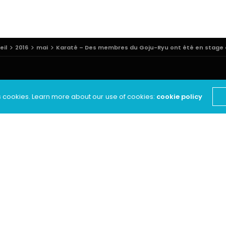
eil
2016
mai
Karaté – Des membres du Goju-Ryu ont été en stage 
s cookies. Learn more about our use of cookies:
cookie policy