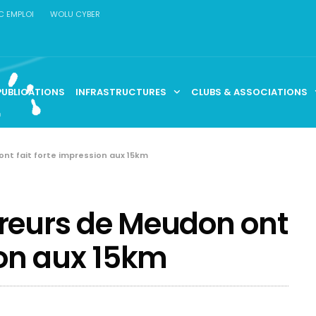
C EMPLOI
WOLU CYBER
PUBLICATIONS
INFRASTRUCTURES
CLUBS & ASSOCIATIONS
nt fait forte impression aux 15km
ureurs de Meudon ont
ion aux 15km