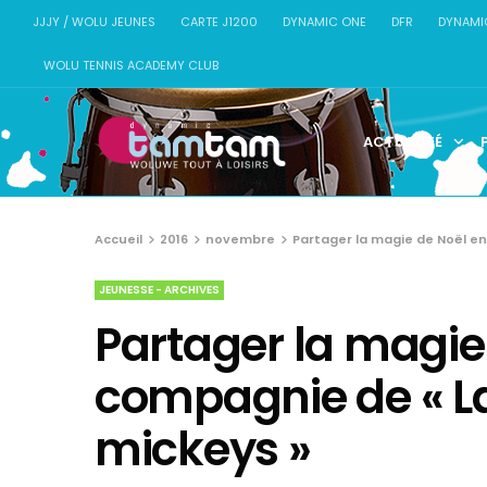
JJJY / WOLU JEUNES
CARTE J1200
DYNAMIC ONE
DFR
DYNAMI
WOLU TENNIS ACADEMY CLUB
ACTUALITÉ
Accueil
2016
novembre
Partager la magie de Noël en
JEUNESSE - ARCHIVES
Partager la magie
compagnie de « La 
mickeys »