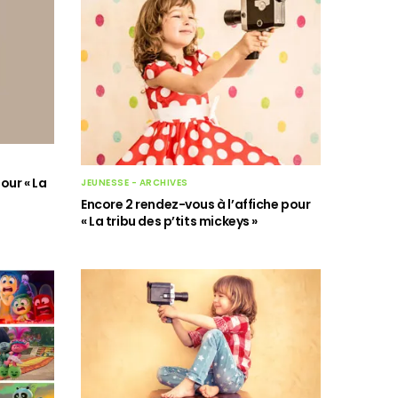
our « La
JEUNESSE - ARCHIVES
Encore 2 rendez-vous à l’affiche pour
« La tribu des p’tits mickeys »