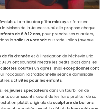
é-club « La tribu des p’tits mickeys »
fera une
 à la Maison de la Jeunesse, où elle propose chaque
enfants de 6 à 12 ans
, pour prendre ses quartiers,
 dans la
salle La Rotonde
du stade Fallon (avenue
s de fin d’année
et à l’instigation de l’échevin Éric
t
JJJY
ont souhaité mettre les petits plats dans les
 culottes courtes
un
après-midi exceptionnel
dont
ur l’occasion, la traditionnelle séance dominicale
autres
activités pour les enfants
.
i les
jeunes spectateurs
dans un tourbillon de
nants qu’amusants, avant de les faire profiter de sa
restation plutôt originale de
sculpture de ballons
.
alement organisée avant le début du
long métrage