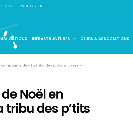
C EMPLOI
WOLU CYBER
PUBLICATIONS
INFRASTRUCTURES
CLUBS & ASSOCIATIONS
 compagnie de « La tribu des p’tits mickeys »
 de Noël en
tribu des p’tits