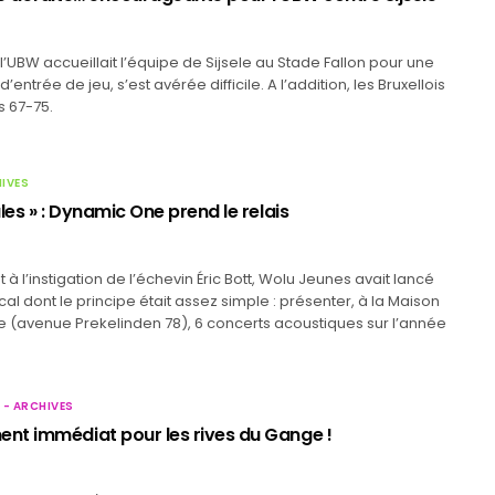
 l’UBW accueillait l’équipe de Sijsele au Stade Fallon pour une
d’entrée de jeu, s’est avérée difficile. A l’addition, les Bruxellois
s 67-75.
HIVES
les » : Dynamic One prend le relais
 à l’instigation de l’échevin Éric Bott, Wolu Jeunes avait lancé
cal dont le principe était assez simple : présenter, à la Maison
 (avenue Prekelinden 78), 6 concerts acoustiques sur l’année
 - ARCHIVES
t immédiat pour les rives du Gange !