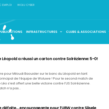
C EMPLOI
WOLU CYBER
PUBLICATIONS
INFRASTRUCTURES
CLUBS & ASSOCIATIONS
e Léopold a réussi un carton contre Solrézienne: 5-0!
e pour Miloudi Baouider sur le banc du Léopold en tant
principal de l‘équipe de Woluwe ! Pour le second match de
e Léo s’est offert une belle victoire contre l’US Solrézienne.
match n’a pas…
e défaite… encourageante pour l’UBW contre Sijsele