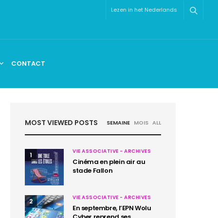
Lezen in het Nederlands
CONTACT
MOST VIEWED POSTS
SEMAINE
MOIS
ALL
VIE ASSOCIATIVE - ARCHIVES
1
Cinéma en plein air au
stade Fallon
VIE ASSOCIATIVE - ARCHIVES
2
En septembre, l’EPN Wolu
Cyber reprend ses