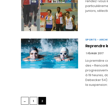
rendez-vous in
particulièreme
juniors, sélec
SPORTS - ARCHI
Reprendre l
1 FÉVRIER 2017
La première c
des « Rencontr
progressivemen
à 19 heures, da
Debecker 54).
la suspension
←
1
2