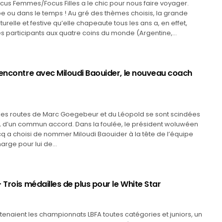
cus Femmes/Focus Filles a le chic pour nous faire voyager.
e ou dans le temps ! Au gré des thèmes choisis, la grande
turelle et festive qu’elle chapeaute tous les ans a, en effet,
s participants aux quatre coins du monde (Argentine,…
Rencontre avec Miloudi Baouider, le nouveau coach
 les routes de Marc Goegebeur et du Léopold se sont scindées
t, d’un commun accord. Dans la foulée, le président woluwéen
 a choisi de nommer Miloudi Baouider à la tête de l’équipe
harge pour lui de…
 Trois médailles de plus pour le White Star
enaient les championnats LBFA toutes catégories et juniors, un