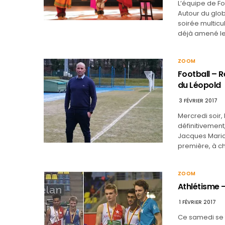
L’équipe de Fo
Autour du glob
soirée multicul
déjà amené le
ZOOM
Football – 
du Léopold
3 FÉVRIER 2017
Mercredi soir,
définitivemen
Jacques Maricq
première, à c
ZOOM
Athlétisme –
1 FÉVRIER 2017
Ce samedi se t