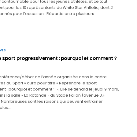
contournable pour tous les jeunes athlètes, et ce tout
nt pour les 10 représentants du White Star Ahtletic, dont 2
tionnés pour l’occasion. Répartie entre plusieurs…
VES
e sport progressivement : pourquoi et comment ?
onférence/débat de l’année organisée dans le cadre
es du Sport » aura pour titre « Reprendre le sport
t : pourquoi et comment ? ». Elle se tiendra le jeudi 9 mars,
ns la salle « La Rotonde » du Stade Fallon (avenue J.F.
 Nombreuses sont les raisons qui peuvent entraîner
 plus…