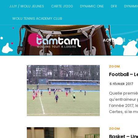
JJJY / WOLU JEUNES
CARTE J1200
DYNAMIC ONE
DFR
DYNAMI
WOLU TENNIS ACADEMY CLUB
ACTUALITÉ
ZOOM
Football – L
6 FÉVRIER 2017
Quelle premièr
qu’entraineur 
l’année 2017, l
Certes, si le 
ZOOM
Basket – Un