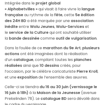
Intégrée dans le
projet global
« Alphabetvilles »
qui visait à faire vivre la
langue
française
au rythme de la
fête
, cette
5e édition
des 24H BD
a été marquée par une
association
inédite
entre
Wolu Jeunes
,
Wolu-Services
et
le
service de la Culture
qui ont souhaité utiliser
la
bande dessinée
comme
outil de vulgarisation
.
Dans la foulée de ce
marathon du 9e Art
,
plusieurs
actions
ont été imaginées dont la réalisation
d’un
catalogue
, compilant toutes les
planches
réalisées
ainsi que
10 dessins
créés, pour
l’occasion, par le célèbre caricaturiste
Pierre Kroll
,
et une
exposition
de l’ensemble des œuvres.
Celle-ci se tiendra
du 16 au 30 juin (vernissage le
16 juin à 18h)
à la
Maison de la Jeunesse
(avenue
Prekelinden 78). Le
catalogue BD
sera dévoilé dans
le cadre du vernissage.