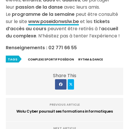
leur
passion de la danse
avec leurs amis.
Le
programme de la semaine
peut être consulté
sur le site
www.poseidonwslw.be
et les
tickets
d’accès
au cours
peuvent être retirés à l’
accueil
du complexe
. N’hésitez pas à tenter l’expérience !
Renseignements : 02 771 66 55
TAGS
COMPLEXE SPORTIF POSÉIDON
RYTHM & DANCE
Share This
PREVIOUS ARTICLE
Wolu Cyber poursuit ses formations informatiques
NEXT ARTICLE