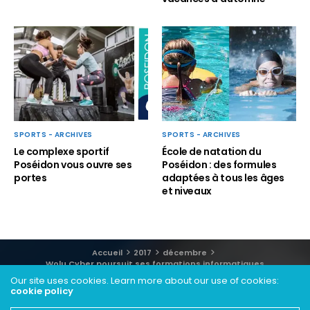
SPORTS - ARCHIVES
SPORTS - ARCHIVES
Le complexe sportif
École de natation du
Poséidon vous ouvre ses
Poséidon : des formules
portes
adaptées à tous les âges
et niveaux
Accueil
2017
décembre
Wolu Cyber poursuit ses formations informatiques
Our site uses cookies. Learn more about our use of cookies:
cookie policy