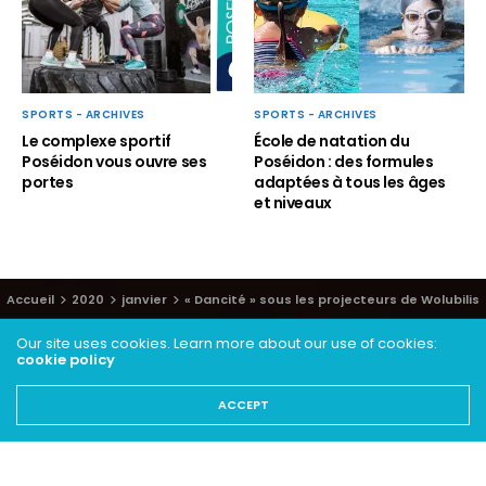
SPORTS - ARCHIVES
SPORTS - ARCHIVES
Le complexe sportif
École de natation du
Poséidon vous ouvre ses
Poséidon : des formules
portes
adaptées à tous les âges
et niveaux
Accueil
2020
janvier
« Dancité » sous les projecteurs de Wolubilis
Our site uses cookies. Learn more about our use of cookies:
cookie policy
ACCEPT