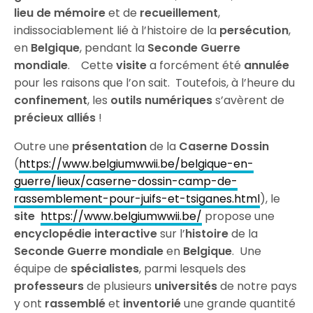
lieu de mémoire
et de
recueillement
,
indissociablement lié à l’histoire de la
persécution
,
en
Belgique
, pendant la
Seconde Guerre
mondiale
. Cette
visite
a forcément été
annulée
pour les raisons que l’on sait. Toutefois, à l’heure du
confinement
, les
outils numériques
s’avèrent de
précieux alliés
!
Outre une
présentation
de la
Caserne Dossin
(
https://www.belgiumwwii.be/belgique-en-
guerre/lieux/caserne-dossin-camp-de-
rassemblement-pour-juifs-et-tsiganes.html
), le
site
https://www.belgiumwwii.be/
propose une
encyclopédie interactive
sur l’
histoire
de la
Seconde Guerre mondiale
en
Belgique
. Une
équipe de
spécialistes
, parmi lesquels des
professeurs
de plusieurs
universités
de notre pays
y ont
rassemblé
et
inventorié
une grande quantité