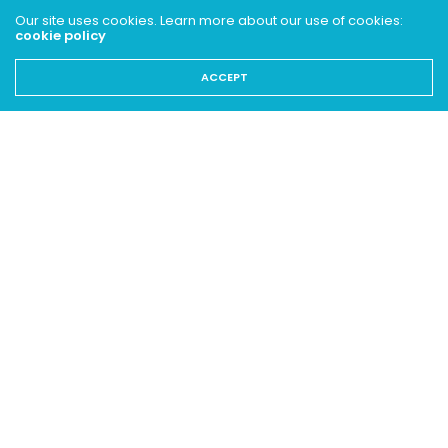
Our site uses cookies. Learn more about our use of cookies:
cookie policy
ZOOM
Les fédérations de volley et de
ACCEPT
basket ont présenté leurs plans
pour la reprise
4 MAI 2020