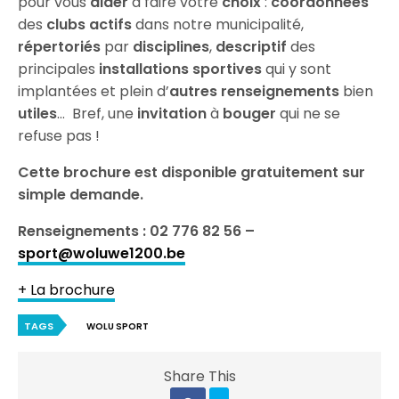
pour vous
aider
à faire votre
choix
:
coordonnées
des
clubs actifs
dans notre municipalité,
répertoriés
par
disciplines
,
descriptif
des
principales
installations sportives
qui y sont
implantées et plein d’
autres renseignements
bien
utiles
… Bref, une
invitation
à
bouger
qui ne se
refuse pas !
Cette brochure est disponible gratuitement sur
simple demande.
Renseignements : 02 776 82 56 –
sport@woluwe1200.be
+ La brochure
TAGS
WOLU SPORT
Share This