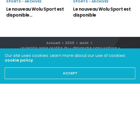
SPORTS - ARCHIVES
SPORTS - ARCHIVES
Le nouveau Wolu Sport est
Le nouveau Wolu Sport est
disponible…
disponible
Accueil
2020
août
La petite reine profite du « dimanche sans voiture »
Our site uses cookies. Learn more about our use of cookies:
cookie policy
ACCEPT