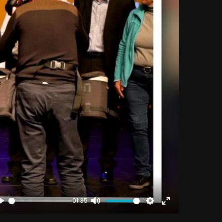
01:35
Play
Mute
Settings
Enter