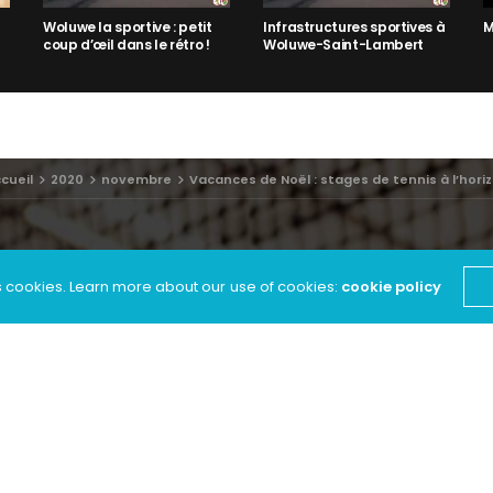
Woluwe la sportive : petit
Infrastructures sportives à
M
coup d’œil dans le rétro !
Woluwe-Saint-Lambert
cueil
2020
novembre
Vacances de Noël : stages de tennis à l’hori
s cookies. Learn more about our use of cookies:
cookie policy