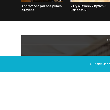
Andromède par ses jeunes
« Try out week » Rythm &
citoyens
Dance 2021
Ac
Our site use